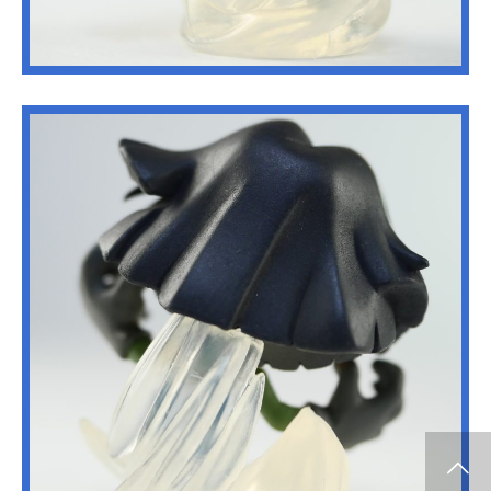
info release
WCF
SClutures BIG
share