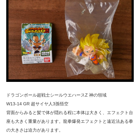
ドラゴンボール超戦士シールウエハースZ 神の領域
W13-14 GR 超サイヤ人3孫悟空
背面からみると髪で体が隠れる程に本体は大きく、エフェクト台
座も大きく重量があります。龍拳爆発エフェクトと遠近法ある拳
の大きさは迫力があります。