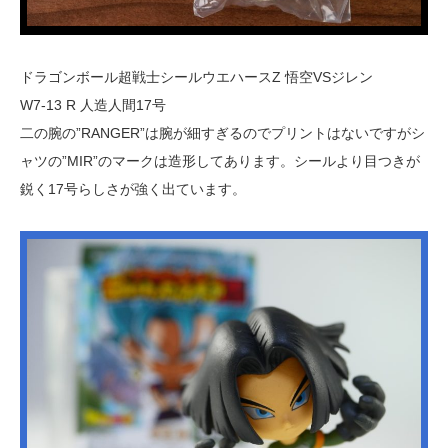
ドラゴンボール超戦士シールウエハースZ 悟空VSジレン
W7-13 R 人造人間17号
二の腕の”RANGER”は腕が細すぎるのでプリントはないですがシ
ャツの”MIR”のマークは造形してあります。シールより目つきが
鋭く17号らしさが強く出ています。