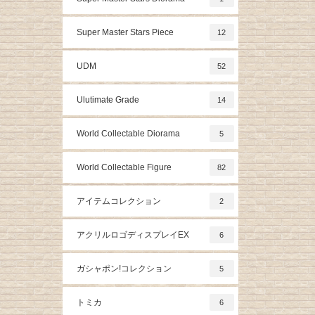
Super Master Stars Piece
12
UDM
52
Ulutimate Grade
14
World Collectable Diorama
5
World Collectable Figure
82
アイテムコレクション
2
アクリルロゴディスプレイEX
6
ガシャポン!コレクション
5
トミカ
6