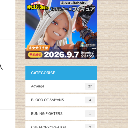
入
CATEGORISE
Adverge
27
BLOOD OF SAIYANS
4
BUNING FIGHTERS
1
CREATOR×CREATOR
2