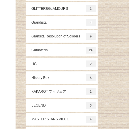
GLITTER&GLAMOURS
1
Grandista
4
Gransita Resolution of Soliders
9
G×materia
24
HG
2
History Box
8
KAKAROT フィギュア
1
LEGEND
3
MASTER STARS PIECE
4