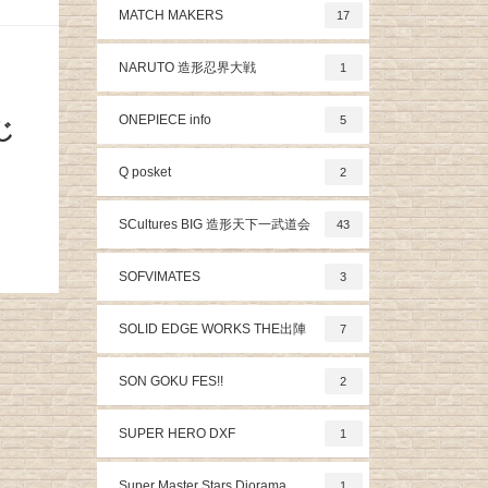
MATCH MAKERS
17
NARUTO 造形忍界大戦
1
ONEPIECE info
5
じ
Q posket
2
SCultures BIG 造形天下一武道会
43
SOFVIMATES
3
SOLID EDGE WORKS THE出陣
7
SON GOKU FES!!
2
SUPER HERO DXF
1
Super Master Stars Diorama
1