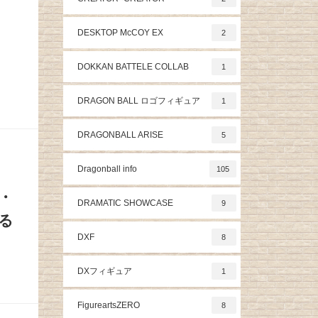
DESKTOP McCOY EX
2
DOKKAN BATTELE COLLAB
1
DRAGON BALL ロゴフィギュア
1
DRAGONBALL ARISE
5
Dragonball info
105
・
DRAMATIC SHOWCASE
9
る
DXF
8
DXフィギュア
1
FigureartsZERO
8