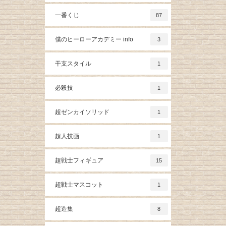
一番くじ
87
僕のヒーローアカデミー info
3
干支スタイル
1
必殺技
1
超ゼンカイソリッド
1
超人技画
1
超戦士フィギュア
15
超戦士マスコット
1
超造集
8