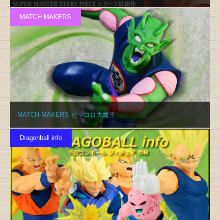
MATCH MAKERS
MATCH MAKERS ピッコロ大魔王
Dragonball info