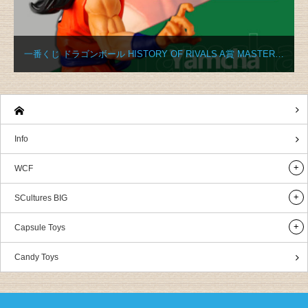
一番くじ ドラゴンボール HISTORY OF RIVALS A賞 MASTER…
Info
WCF
SCultures BIG
Capsule Toys
Candy Toys