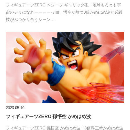
フィギュアーツZERO ベジータ ギャリック砲「地球もろとも宇
宙のチリになれーーーーっ!!!!」悟空が放つ3倍かめはめ波と必殺
技がぶつかり合うシーン…
2023.05.10
フィギュアーツZERO 孫悟空 かめはめ波
フィギュアーツZERO 孫悟空 かめはめ波「3倍界王拳かめはめ波