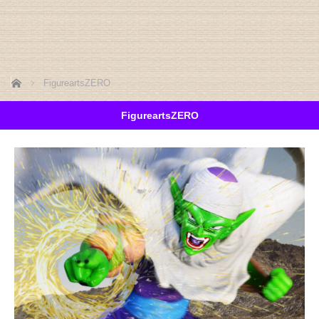
ホーム
FigureartsZERO
FigureartsZERO