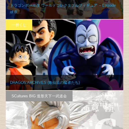
ドラゴンボール改 ワールドコレクタブルフィギュア ～Episode
of B…
一番くじ
DRAGON ARCHIVES (亀仙流の猛者たち)
SCultures BIG 造形天下一武道会