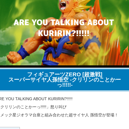
フィギュアーツZERO [超激戦]
スーパーサイヤ人孫悟空 -クリリンのことかー
っ!!!!!-
RE YOU TALKING ABOUT KURIRIN?!!!!!
クリリンのことかーっ!!!!!」怒り叫び
ナメック星ジオラマ台座と組み合わせた超サイヤ人 孫悟空が登場！