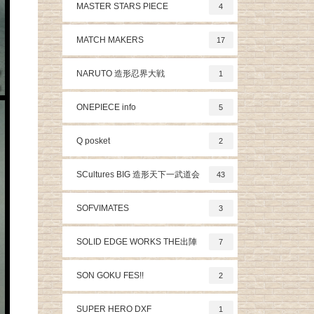
MASTER STARS PIECE
4
MATCH MAKERS
17
NARUTO 造形忍界大戦
1
ONEPIECE info
5
Q posket
2
SCultures BIG 造形天下一武道会
43
SOFVIMATES
3
SOLID EDGE WORKS THE出陣
7
SON GOKU FES!!
2
SUPER HERO DXF
1