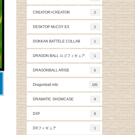
CREATOR×CREATOR
2
DESKTOP McCOY EX
2
DOKKAN BATTELE COLLAB
1
DRAGON BALL ロゴフィギュア
1
DRAGONBALL ARISE
5
Dragonball info
105
DRAMATIC SHOWCASE
9
DXF
8
DXフィギュア
1