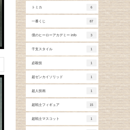
トミカ
6
一番くじ
87
僕のヒーローアカデミー info
3
干支スタイル
1
必殺技
1
超ゼンカイソリッド
1
超人技画
1
超戦士フィギュア
15
超戦士マスコット
1