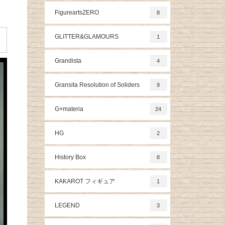
FigureartsZERO
8
GLITTER&GLAMOURS
1
Grandista
4
Gransita Resolution of Soliders
9
G×materia
24
HG
2
History Box
8
KAKAROT フィギュア
1
LEGEND
3