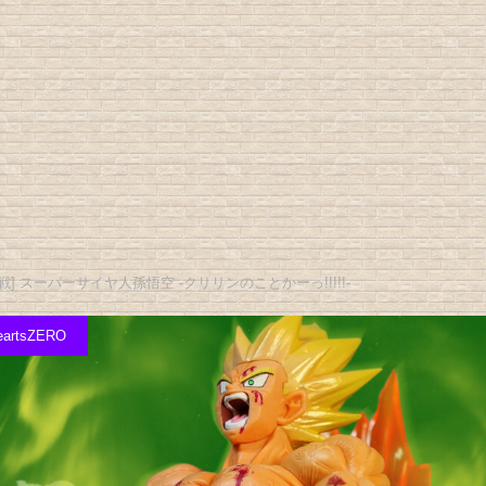
戦] スーパーサイヤ人孫悟空 -クリリンのことかーっ!!!!!-
reartsZERO