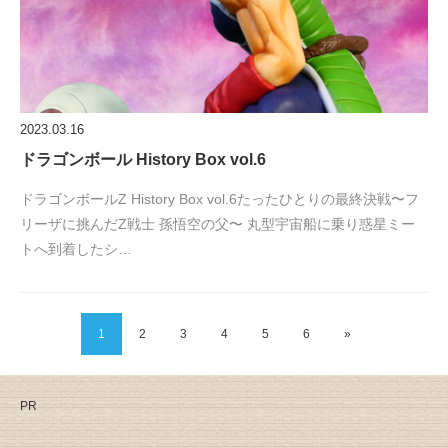
2023.03.16
ドラゴンボール History Box vol.6
ドラゴンボールZ History Box vol.6たったひとりの最終決戦〜フ
リーザに挑んだZ戦士 孫悟空の父〜 丸型宇宙船に乗り惑星ミー
トへ到着したシ…
1
2
3
4
5
6
»
PR