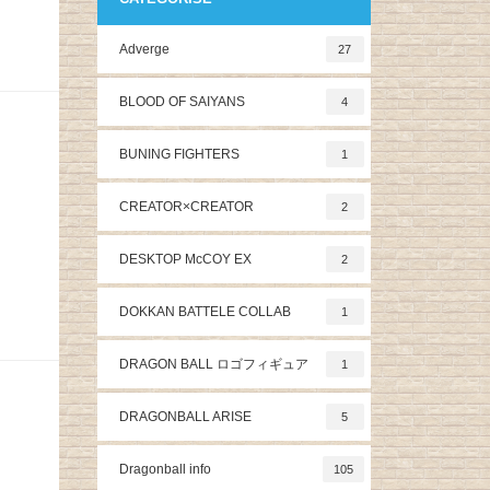
Adverge
27
BLOOD OF SAIYANS
4
BUNING FIGHTERS
1
CREATOR×CREATOR
2
DESKTOP McCOY EX
2
DOKKAN BATTELE COLLAB
1
DRAGON BALL ロゴフィギュア
1
DRAGONBALL ARISE
5
Dragonball info
105