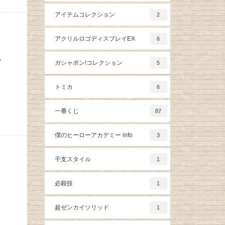
アイテムコレクション
2
アクリルロゴディスプレイEX
6
ー
ガシャポン!コレクション
5
トミカ
6
一番くじ
87
僕のヒーローアカデミー info
3
干支スタイル
1
必殺技
1
超ゼンカイソリッド
1