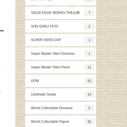
SOLID EDGE WORKS THE出陣
7
SON GOKU FES!!
2
ー
SUPER HERO DXF
1
Super Master Stars Diorama
1
Super Master Stars Piece
12
UDM
52
ー
Ulutimate Grade
14
World Collectable Diorama
5
World Collectable Figure
82