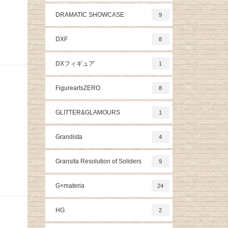
DRAMATIC SHOWCASE
9
DXF
8
DXフィギュア
1
FigureartsZERO
8
GLITTER&GLAMOURS
1
Grandista
4
Gransita Resolution of Soliders
9
G×materia
24
HG
2