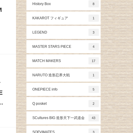
History Box
8
M
KAKAROT フィギュア
1
LEGEND
3
MASTER STARS PIECE
4
MATCH MAKERS
17
NARUTO 造形忍界大戦
1
ー
ONEPIECE info
5
E
…
Q posket
2
SCultures BIG 造形天下一武道会
43
SOFVIMATES
3