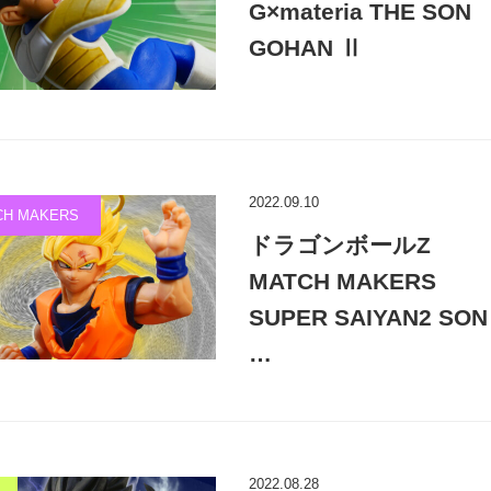
G×materia THE SON
GOHAN Ⅱ
2022.09.10
CH MAKERS
ドラゴンボールZ
MATCH MAKERS
SUPER SAIYAN2 SON
…
2022.08.28