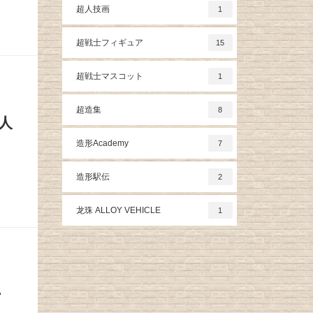
超人技画
1
超戦士フィギュア
15
超戦士マスコット
1
超造集
8
(人
造形Academy
7
造形駅伝
2
龙珠 ALLOY VEHICLE
1
ー