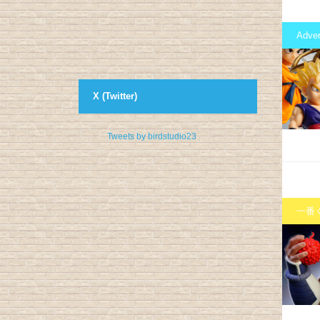
Adve
X (Twitter)
Tweets by birdstudio23
一番