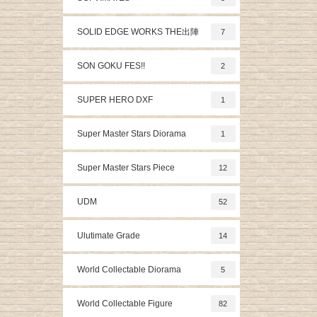
SOLID EDGE WORKS THE出陣
7
SON GOKU FES!!
2
SUPER HERO DXF
1
Super Master Stars Diorama
1
Super Master Stars Piece
12
UDM
52
Ulutimate Grade
14
World Collectable Diorama
5
World Collectable Figure
82