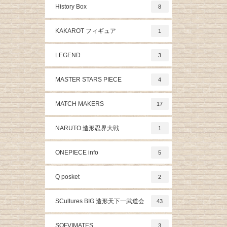
History Box
8
KAKAROT フィギュア
1
LEGEND
3
MASTER STARS PIECE
4
MATCH MAKERS
17
NARUTO 造形忍界大戦
1
ONEPIECE info
5
Q posket
2
SCultures BIG 造形天下一武道会
43
SOFVIMATES
3