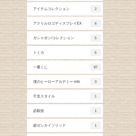
アイテムコレクション
2
アクリルロゴディスプレイEX
6
ガシャポン!コレクション
5
トミカ
6
一番くじ
87
僕のヒーローアカデミー info
3
干支スタイル
1
必殺技
1
超ゼンカイソリッド
1