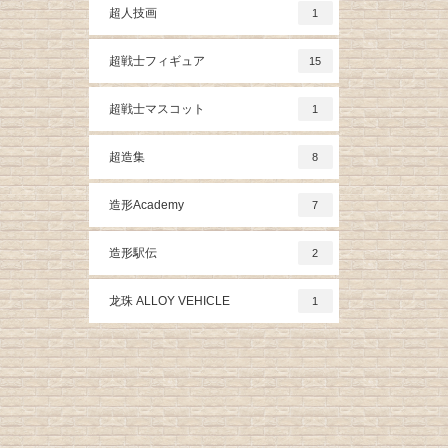
超人技画
1
超戦士フィギュア
15
超戦士マスコット
1
超造集
8
造形Academy
7
造形駅伝
2
龙珠 ALLOY VEHICLE
1