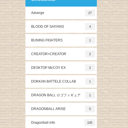
Adverge
27
BLOOD OF SAIYANS
4
BUNING FIGHTERS
1
CREATOR×CREATOR
2
DESKTOP McCOY EX
2
DOKKAN BATTELE COLLAB
1
DRAGON BALL ロゴフィギュア
1
DRAGONBALL ARISE
5
Dragonball info
105