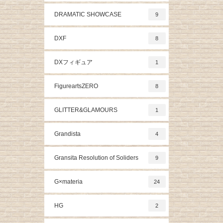
DRAMATIC SHOWCASE
9
DXF
8
DXフィギュア
1
FigureartsZERO
8
GLITTER&GLAMOURS
1
Grandista
4
Gransita Resolution of Soliders
9
G×materia
24
HG
2