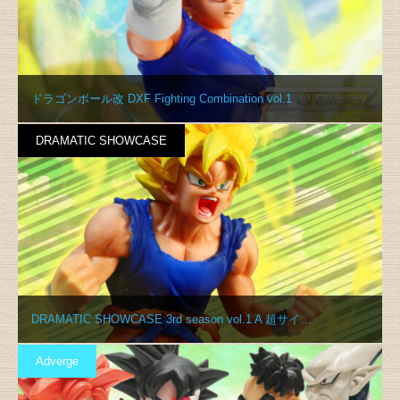
ドラゴンボール改 DXF Fighting Combination vol.1
DRAMATIC SHOWCASE
DRAMATIC SHOWCASE 3rd season vol.1 A 超サイ…
Adverge