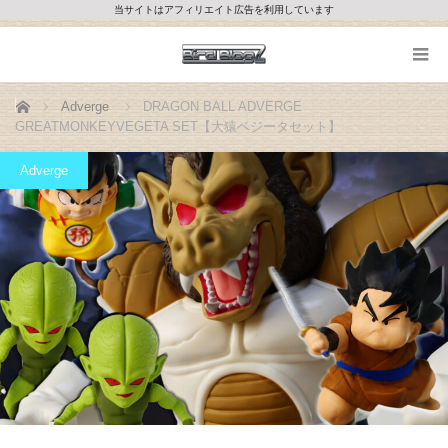
当サイトはアフィリエイト広告を利用しています
ホーム
Adverge
DRAGON BALL ADVERGE
GREATMONKEYVEGETA SET【大猿ベジータセット】
Adverge