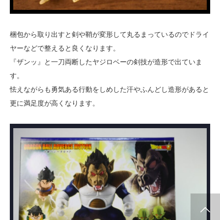
梱包から取り出すと剣や鞘が変形して丸るまっているのでドライ
ヤーなどで整えると良くなります。
『ザンッ』と一刀両断したヤジロベーの剣技が造形で出ていま
す。
怯えながらも勇気ある行動をしめした汗やふんどし造形があると
更に満足度が高くなります。
info release
WCF
SClutures BIG
share