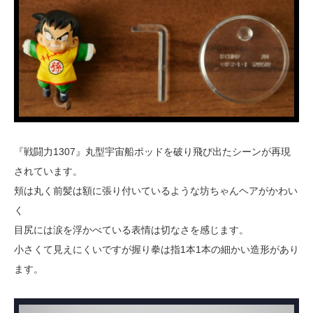
『戦闘力1307』丸型宇宙船ポッドを破り飛び出たシーンが再現
されています。
頬は丸く前髪は額に張り付いているような坊ちゃんヘアがかわい
く
目尻には涙を浮かべている表情は切なさを感じます。
小さくて見えにくいですが握り拳は指1本1本の細かい造形があり
ます。