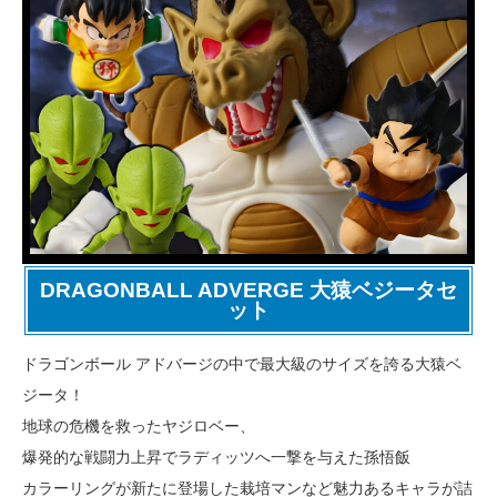
DRAGONBALL ADVERGE 大猿ベジータセ
ット
ドラゴンボール アドバージの中で最大級のサイズを誇る大猿ベ
ジータ！
地球の危機を救ったヤジロベー、
爆発的な戦闘力上昇でラディッツへ一撃を与えた孫悟飯
カラーリングが新たに登場した栽培マンなど魅力あるキャラが詰