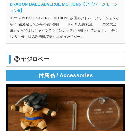
DRAGON BALL ADVERGE MOTION5【アドバージモーシ
ョン5】
DRAGON BALL ADVERGE MOTION5 前回のアドバージモーションか
ら1年後経過してからの第5弾目！ 『サイヤ人襲来編』、『力の大会
編』から登場したキャラでラインナップが構成されています。一番く
じ 天下分け目の超決戦で盛り上がったベジー...
③ ヤジロベー
付属品 / Accessories