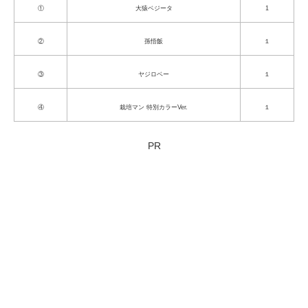
①
大猿ベジータ
1
②
孫悟飯
１
③
ヤジロベー
１
④
栽培マン 特別カラーVer.
１
PR