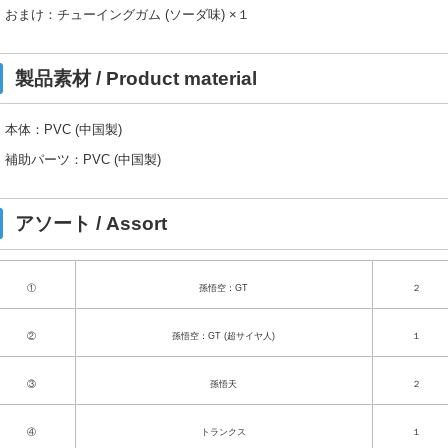
おまけ：チューイングガム (ソーダ味) ×１
製品素材 / Product material
本体：PVC (中国製)
補助パーツ：PVC (中国製)
アソート / Assort
①
孫悟空：GT
２
②
孫悟空：GT (超サイヤ人)
１
③
孫悟天
２
④
トランクス
１