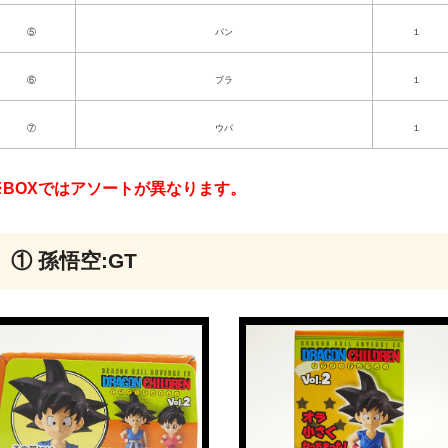
⑤
パン
１
⑥
ブラ
１
⑦
ウパ
１
※BOXではアソートが異なります。
① 孫悟空:GT