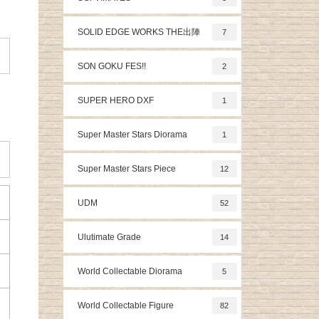
SOLID EDGE WORKS THE出陣
7
SON GOKU FES!!
2
SUPER HERO DXF
1
Super Master Stars Diorama
1
Super Master Stars Piece
12
UDM
52
Ulutimate Grade
14
World Collectable Diorama
5
World Collectable Figure
82