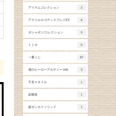
アイテムコレクション
2
アクリルロゴディスプレイEX
6
ガシャポン!コレクション
5
トミカ
6
一番くじ
87
僕のヒーローアカデミー info
3
干支スタイル
1
必殺技
1
超ゼンカイソリッド
1