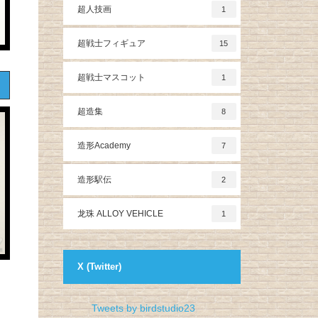
超人技画
1
超戦士フィギュア
15
超戦士マスコット
1
超造集
8
造形Academy
7
造形駅伝
2
龙珠 ALLOY VEHICLE
1
X (Twitter)
Tweets by birdstudio23