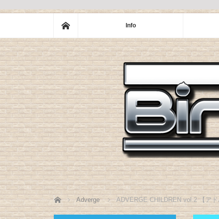
ホーム
Info
ホーム
Adverge
ADVERGE CHILDREN vol.2 【