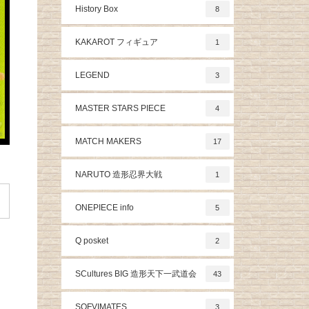
History Box
8
KAKAROT フィギュア
1
LEGEND
3
MASTER STARS PIECE
4
MATCH MAKERS
17
NARUTO 造形忍界大戦
1
ONEPIECE info
5
Q posket
2
SCultures BIG 造形天下一武道会
43
SOFVIMATES
3