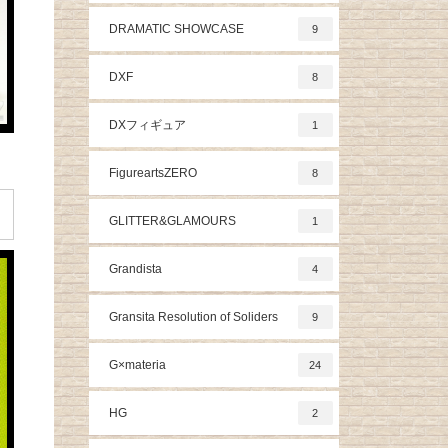
DRAMATIC SHOWCASE
9
DXF
8
DXフィギュア
1
FigureartsZERO
8
GLITTER&GLAMOURS
1
Grandista
4
Gransita Resolution of Soliders
9
G×materia
24
HG
2