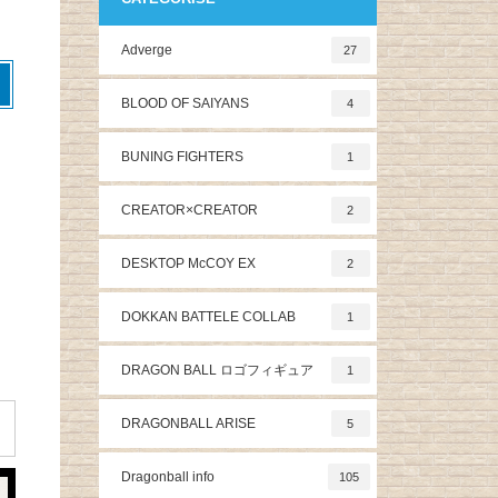
Adverge
27
BLOOD OF SAIYANS
4
BUNING FIGHTERS
1
CREATOR×CREATOR
2
DESKTOP McCOY EX
2
DOKKAN BATTELE COLLAB
1
DRAGON BALL ロゴフィギュア
1
DRAGONBALL ARISE
5
Dragonball info
105