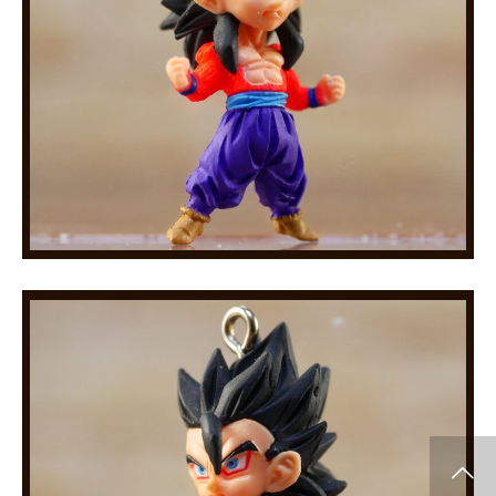
info release
WCF
SClutures BIG
share