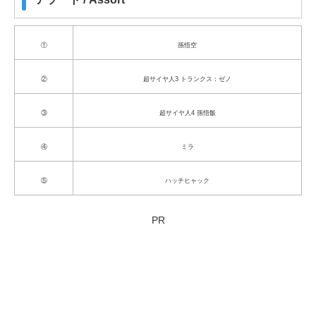
①
孫悟空
②
超サイヤ人3 トランクス：ゼノ
③
超サイヤ人4 孫悟飯
④
ミラ
⑤
ハッチヒャック
PR