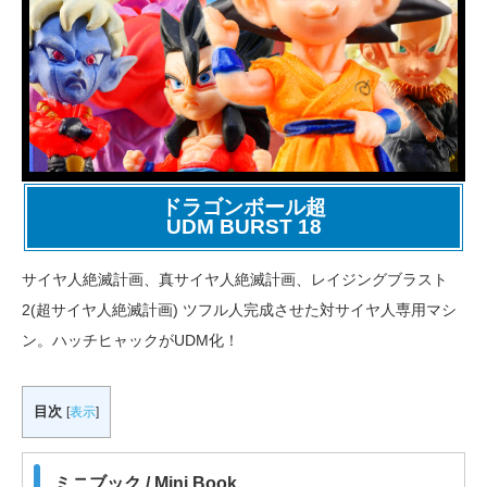
ドラゴンボール超
UDM BURST 18
サイヤ人絶滅計画、真サイヤ人絶滅計画、レイジングブラスト
2(超サイヤ人絶滅計画) ツフル人完成させた対サイヤ人専用マシ
ン。ハッチヒャックがUDM化！
目次
[
表示
]
ミニブック / Mini Book