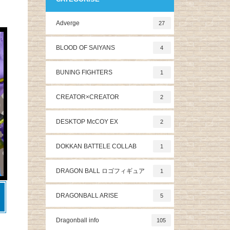
Adverge
27
BLOOD OF SAIYANS
4
BUNING FIGHTERS
1
CREATOR×CREATOR
2
DESKTOP McCOY EX
2
DOKKAN BATTELE COLLAB
1
DRAGON BALL ロゴフィギュア
1
DRAGONBALL ARISE
5
Dragonball info
105
イ