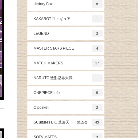
History Box
8
KAKAROT フィギュア
1
LEGEND
3
MASTER STARS PIECE
4
MATCH MAKERS
17
NARUTO 造形忍界大戦
1
ONEPIECE info
5
Q posket
2
SCultures BIG 造形天下一武道会
43
SOFVIMATES
3