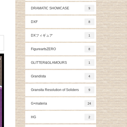
DRAMATIC SHOWCASE
9
DXF
8
DXフィギュア
1
FigureartsZERO
8
GLITTER&GLAMOURS
1
Grandista
4
Gransita Resolution of Soliders
9
G×materia
24
HG
2