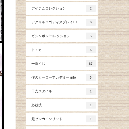
アイテムコレクション
2
アクリルロゴディスプレイEX
6
ガシャポン!コレクション
5
トミカ
6
一番くじ
87
僕のヒーローアカデミー info
3
干支スタイル
1
必殺技
1
超ゼンカイソリッド
1