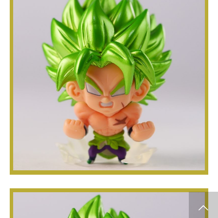
info release
WCF
SClutures BIG
share