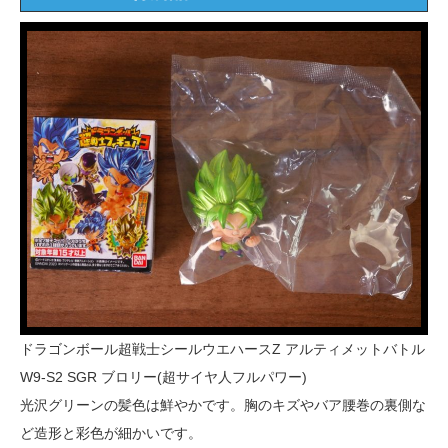
ドラゴンボール超戦士シールウエハースZ アルティメットバトル
W9-S2 SGR ブロリー(超サイヤ人フルパワー)
光沢グリーンの髪色は鮮やかです。胸のキズやバア腰巻の裏側な
ど造形と彩色が細かいです。