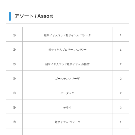
アソート / Assort
①
超サイヤ人ゴッド超サイヤ人 ゴジータ
１
②
超サイヤ人ブロリーフルパワー
１
②
超サイヤ人ゴッド超サイヤ人 孫悟空
２
④
ゴールデンフリーザ
２
⑤
バーダック
２
⑥
チライ
２
⑦
超サイヤ人 ゴジータ
１