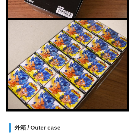
外箱 / Outer case