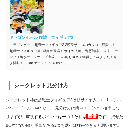
ドラゴンボール 超戦士フィギュア2
ドラゴンボール 超戦士フィギュア2 2頭身サイズのカッコ！可愛い！
超戦士フィギュア第2弾目が登場！ サイヤ人編、邪悪龍編、”未来”トラ
ンクス編がラインナップ構成。この度もBOXで獲得してみました！さ
ぁ開封！！ Boxケース / 1boxcase ...
シークレット見分け方
シークレット枠は超戦士フィギュア3は超サイヤ人ブロリーフル
パワー ゴールドver.です。 見分け方は簡単！二分の一確率にな
重量
りますが、
重視するポイントは一つ！それは
です。
混ぜた
BOXでない限り重量がある2つを選べば獲得できると思います。