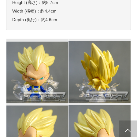
Height (高さ)：約5.7cm
Width (横幅)：約4.4cm
Depth (奥行)：約4.6cm
info release
WCF
SClutures BIG
share