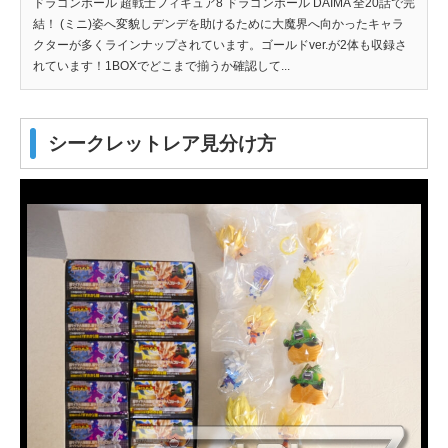
ドラゴンボール 超戦士フィギュア8 ドラゴンボール DAIMA 全20話で完
結！ (ミニ)姿へ変貌しデンデを助けるために大魔界へ向かったキャラ
クターが多くラインナップされています。ゴールドver.が2体も収録さ
れています！1BOXでどこまで揃うか確認して...
シークレットレア見分け方
￥