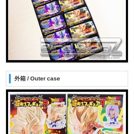
外箱 / Outer case