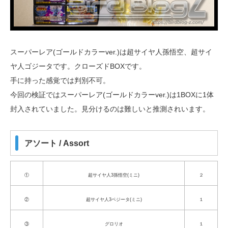
スーパーレア(ゴールドカラーver.)は超サイヤ人孫悟空、超サイ
ヤ人ゴジータです。クローズドBOXです。
手に持った感覚では判別不可。
今回の検証ではスーパーレア(ゴールドカラーver.)は1BOXに1体
封入されていました。見分けるのは難しいと推測されいます。
アソート / Assort
①
超サイヤ人3孫悟空(ミニ)
２
②
超サイヤ人3ベジータ(ミニ)
１
③
グロリオ
１