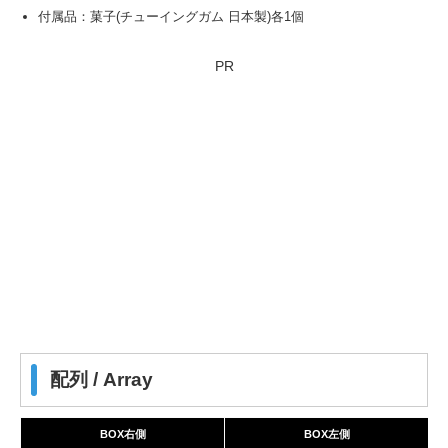
付属品：菓子(チューイングガム 日本製)各1個
PR
配列 / Array
BOX右側
BOX左側