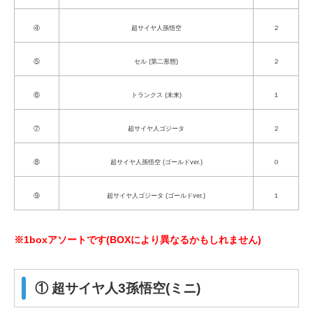
④
超サイヤ人孫悟空
２
⑤
セル (第二形態)
２
⑥
トランクス (未来)
１
⑦
超サイヤ人ゴジータ
２
⑧
超サイヤ人孫悟空 (ゴールドver.)
０
⑨
超サイヤ人ゴジータ (ゴールドver.)
１
※1boxアソートです(BOXにより異なるかもしれません)
① 超サイヤ人3孫悟空(ミニ)