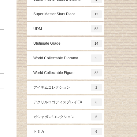
Super Master Stars Piece
12
UDM
52
Ulutimate Grade
14
World Collectable Diorama
5
World Collectable Figure
82
アイテムコレクション
2
アクリルロゴディスプレイEX
6
ガシャポン!コレクション
5
トミカ
6