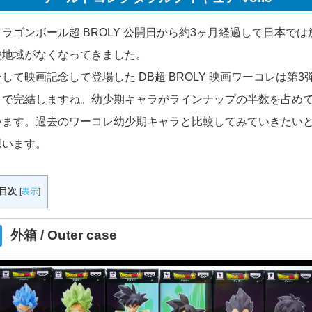
ドラゴンボール超 BROLY 公開日から約3ヶ月経過して日本では
映地域がなくなってきました。
そして映画記念して登場した DB超 BROLY 映画ワーコレは第3
目で完結しますね。幼少期キャラがラインナップの半数を占め
います。過去のワーコレ幼少期キャラと比較してみていきたい
思います。
目次
[
表示
]
外箱 / Outer case