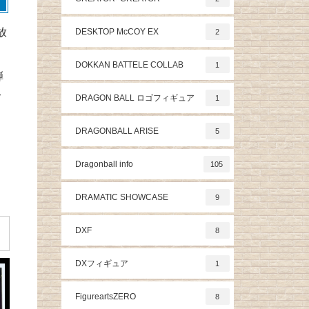
放
DESKTOP McCOY EX
2
DOKKAN BATTELE COLLAB
1
弾
て
DRAGON BALL ロゴフィギュア
1
と
DRAGONBALL ARISE
5
Dragonball info
105
DRAMATIC SHOWCASE
9
DXF
8
DXフィギュア
1
FigureartsZERO
8