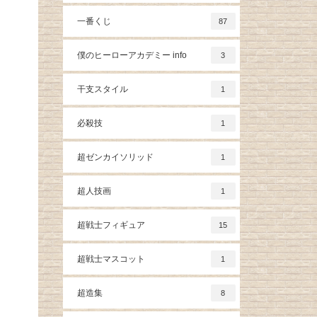
一番くじ
87
僕のヒーローアカデミー info
3
干支スタイル
1
必殺技
1
超ゼンカイソリッド
1
超人技画
1
超戦士フィギュア
15
超戦士マスコット
1
超造集
8