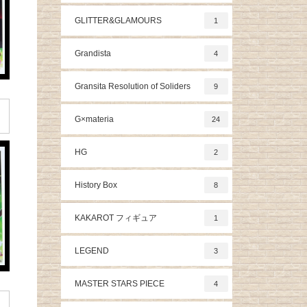
GLITTER&GLAMOURS
1
Grandista
4
Gransita Resolution of Soliders
9
G×materia
24
HG
2
History Box
8
KAKAROT フィギュア
1
LEGEND
3
MASTER STARS PIECE
4