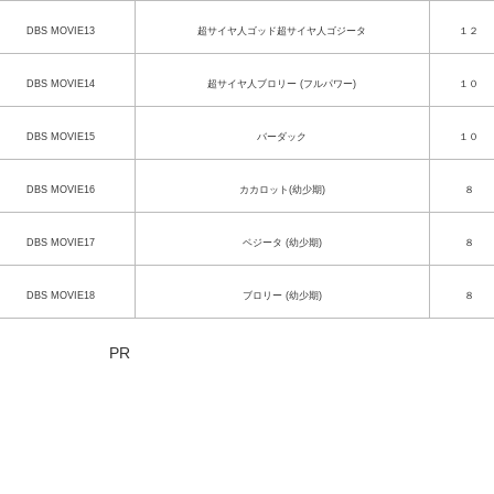
DBS MOVIE13
超サイヤ人ゴッド超サイヤ人ゴジータ
１２
DBS MOVIE14
超サイヤ人ブロリー (フルパワー)
１０
DBS MOVIE15
バーダック
１０
DBS MOVIE16
カカロット(幼少期)
８
DBS MOVIE17
ベジータ (幼少期)
８
DBS MOVIE18
ブロリー (幼少期)
８
PR