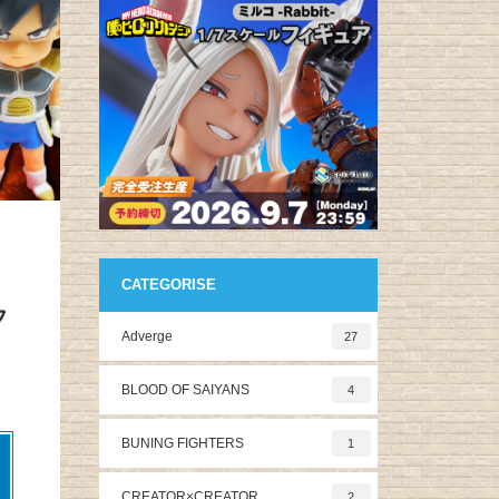
CATEGORISE
フ
Adverge
27
BLOOD OF SAIYANS
4
BUNING FIGHTERS
1
CREATOR×CREATOR
2