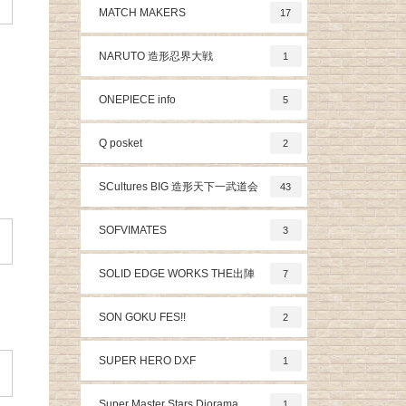
MATCH MAKERS
17
NARUTO 造形忍界大戦
1
ONEPIECE info
5
Q posket
2
SCultures BIG 造形天下一武道会
43
SOFVIMATES
3
SOLID EDGE WORKS THE出陣
7
SON GOKU FES!!
2
SUPER HERO DXF
1
Super Master Stars Diorama
1