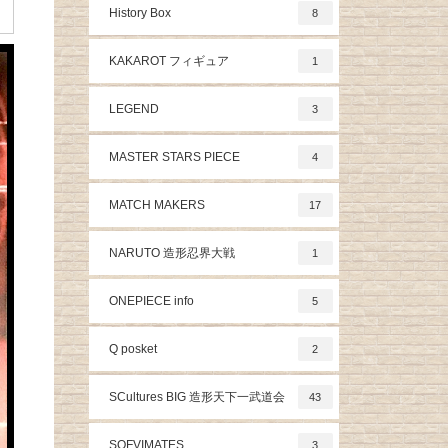
History Box
8
KAKAROT フィギュア
1
LEGEND
3
MASTER STARS PIECE
4
MATCH MAKERS
17
NARUTO 造形忍界大戦
1
ONEPIECE info
5
Q posket
2
SCultures BIG 造形天下一武道会
43
SOFVIMATES
3