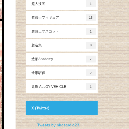
超人技画
1
超戦士フィギュア
15
超戦士マスコット
1
超造集
8
造形Academy
7
造形駅伝
2
龙珠 ALLOY VEHICLE
1
X (Twitter)
Tweets by birdstudio23