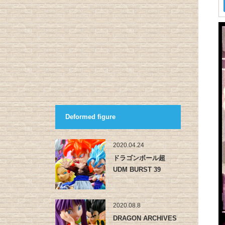
Deformed figure
2020.04.24
ドラゴンボール超
UDM BURST 39
2020.08.8
DRAGON ARCHIVES