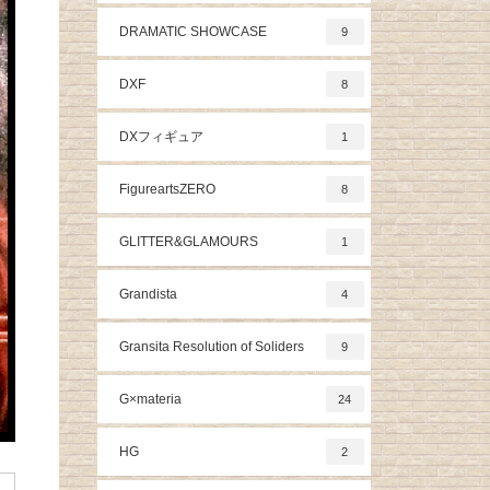
DRAMATIC SHOWCASE
9
DXF
8
DXフィギュア
1
FigureartsZERO
8
GLITTER&GLAMOURS
1
Grandista
4
Gransita Resolution of Soliders
9
G×materia
24
HG
2