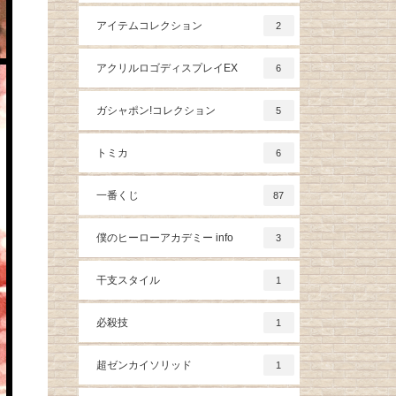
アイテムコレクション
2
アクリルロゴディスプレイEX
6
ガシャポン!コレクション
5
トミカ
6
一番くじ
87
僕のヒーローアカデミー info
3
干支スタイル
1
必殺技
1
超ゼンカイソリッド
1