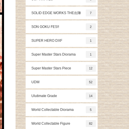
SOLID EDGE WORKS THE出陣
7
SON GOKU FES!!
2
SUPER HERO DXF
1
Super Master Stars Diorama
1
Super Master Stars Piece
12
UDM
52
Ulutimate Grade
14
World Collectable Diorama
5
World Collectable Figure
82