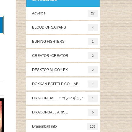
Adverge
27
BLOOD OF SAIYANS
4
BUNING FIGHTERS
1
CREATOR×CREATOR
2
DESKTOP McCOY EX
2
DOKKAN BATTELE COLLAB
1
DRAGON BALL ロゴフィギュア
1
DRAGONBALL ARISE
5
Dragonball info
105