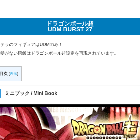
ドラゴンボール超
UDM BURST 27
テラのフィギュアはUDMのみ！
前髪がない悟飯はドラゴンボール超設定を再現されています。
目次
[
表示
]
ミニブック / Mini Book