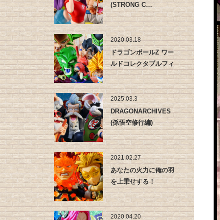
(STRONG C…
2020.03.18
ドラゴンボールZ ワー
ルドコレクタブルフィ
ギュア …
2025.03.3
DRAGONARCHIVES
(孫悟空修行編)
2021.02.27
あなたの火力に俺の羽
を上乗せする！
2020.04.20