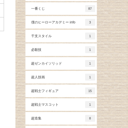
一番くじ
87
僕のヒーローアカデミー info
3
干支スタイル
1
必殺技
1
超ゼンカイソリッド
1
超人技画
1
超戦士フィギュア
15
超戦士マスコット
1
超造集
8