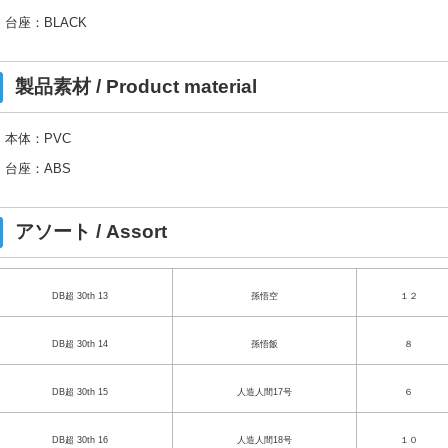
台座：BLACK
製品素材 / Product material
本体：PVC
台座：ABS
アソート / Assort
DB超 30th 13
孫悟空
１２
DB超 30th 14
孫悟飯
８
DB超 30th 15
人造人間17号
６
DB超 30th 16
人造人間18号
１０