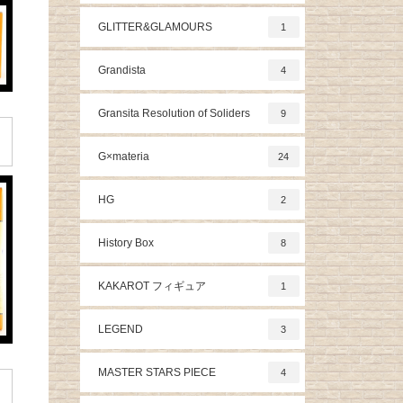
GLITTER&GLAMOURS
1
Grandista
4
Gransita Resolution of Soliders
9
G×materia
24
HG
2
History Box
8
KAKAROT フィギュア
1
LEGEND
3
MASTER STARS PIECE
4