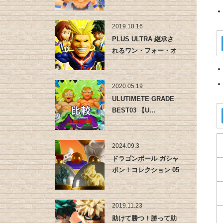
ギュア …
2019.10.16
PLUS ULTRA 継承さ
れるワン・フォー・オ
ー…
2020.05.19
ULUTIMETE GRADE
BEST03 【U…
2024.09.3
ドラゴンボール ガシャ
ポン！コレクション 05
2019.11.23
助けて勝つ！勝って助