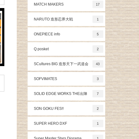
MATCH MAKERS
17
NARUTO 造形忍界大戦
1
ONEPIECE info
5
Q posket
2
SCultures BIG 造形天下一武道会
43
SOFVIMATES
3
SOLID EDGE WORKS THE出陣
7
SON GOKU FES!!
2
SUPER HERO DXF
1
Super Master Stars Diorama
1