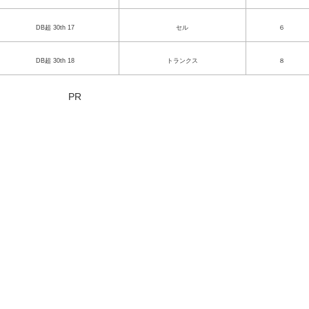
DB超 30th 17
セル
６
DB超 30th 18
トランクス
８
PR