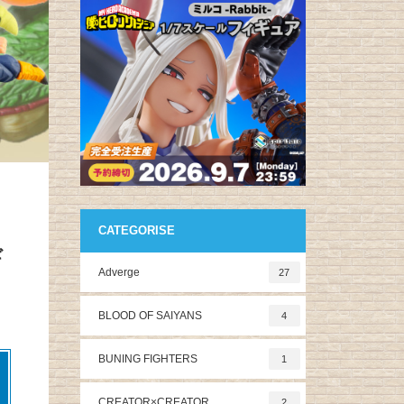
CATEGORISE
ギ
Adverge
27
BLOOD OF SAIYANS
4
BUNING FIGHTERS
1
CREATOR×CREATOR
2