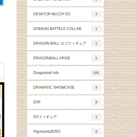
DESKTOP McCOY EX
2
た
DOKKAN BATTELE COLLAB
1
DRAGON BALL ロゴフィギュア
1
DRAGONBALL ARISE
5
Dragonball info
105
DRAMATIC SHOWCASE
9
DXF
8
DXフィギュア
1
FigureartsZERO
8