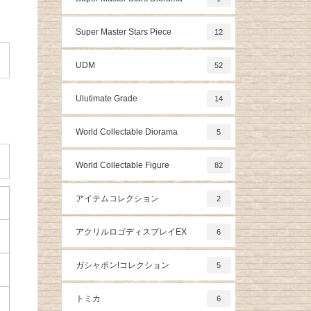
Super Master Stars Piece
12
UDM
52
Ulutimate Grade
14
World Collectable Diorama
5
World Collectable Figure
82
アイテムコレクション
2
アクリルロゴディスプレイEX
6
ガシャポン!コレクション
5
トミカ
6