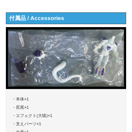
付属品 / Accessories
・本体×1
・尻尾×1
・エフェクト(大猿)×1
・支えパーツ×1