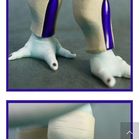
info release
WCF
SClutures BIG
share