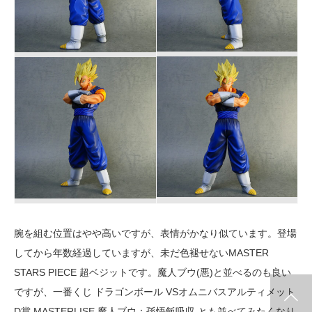
腕を組む位置はやや高いですが、表情がかなり似ています。登場
してから年数経過していますが、未だ色褪せないMASTER
STARS PIECE 超ベジットです。魔人ブウ(悪)と並べるのも良い
ですが、一番くじ ドラゴンボール VSオムニバスアルティメット
info release
WCF
SClutures BIG
share
D賞 MASTERLISE 魔人ブウ：孫悟飯吸収 とも並べてみたくなり