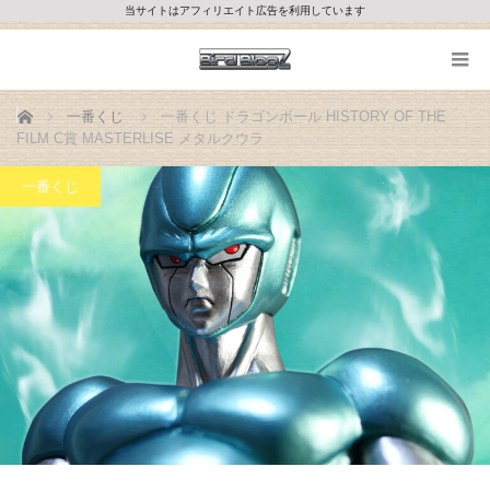
当サイトはアフィリエイト広告を利用しています
ホーム
一番くじ
一番くじ ドラゴンボール HISTORY OF THE
FILM C賞 MASTERLISE メタルクウラ
一番くじ