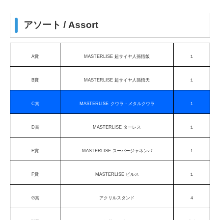
アソート / Assort
A賞
MASTERLISE 超サイヤ人孫悟飯
１
B賞
MASTERLISE 超サイヤ人孫悟天
１
C賞
MASTERLISE
クウラ
・メタルクウラ
１
D賞
MASTERLISE ターレス
１
E賞
MASTERLISE スーパージャネンバ
１
F賞
MASTERLISE ビルス
１
G賞
アクリルスタンド
４