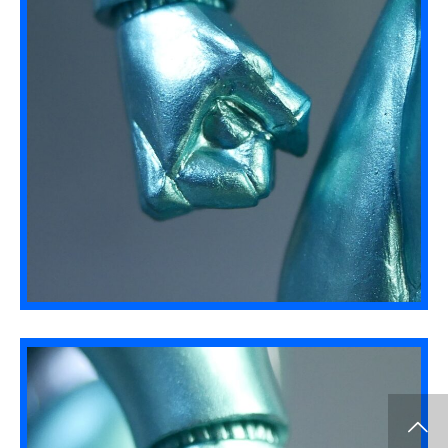
info release
WCF
SClutures BIG
share