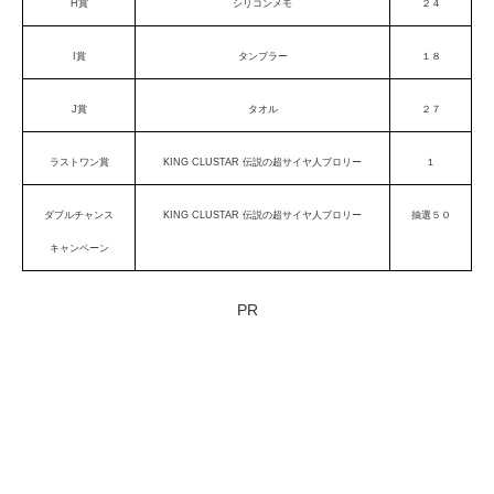
H賞
シリコンメモ
２４
I賞
タンブラー
１８
J賞
タオル
２７
ラストワン賞
KING CLUSTAR 伝説の超サイヤ人ブロリー
１
ダブルチャンス
KING CLUSTAR 伝説の超サイヤ人ブロリー
抽選５０
キャンペーン
PR