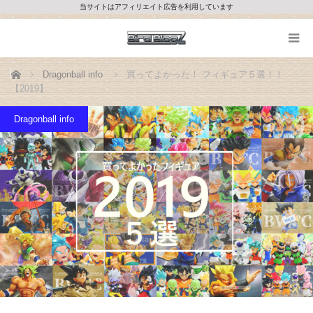
当サイトはアフィリエイト広告を利用しています
ホーム
Dragonball info
買ってよかった！ フィギュア５選！！
【2019】
Dragonball info