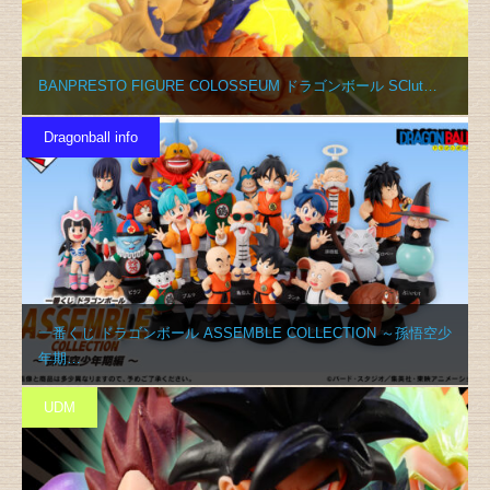
BANPRESTO FIGURE COLOSSEUM ドラゴンボール SClut…
Dragonball info
一番くじ ドラゴンボール ASSEMBLE COLLECTION ～孫悟空少
年期…
UDM