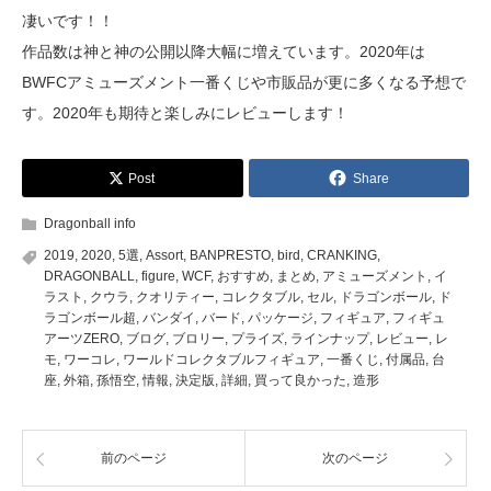
凄いです！！
作品数は神と神の公開以降大幅に増えています。2020年は
BWFCアミューズメント一番くじや市販品が更に多くなる予想で
す。2020年も期待と楽しみにレビューします！
Post
Share
Dragonball info
2019
,
2020
,
5選
,
Assort
,
BANPRESTO
,
bird
,
CRANKING
,
DRAGONBALL
,
figure
,
WCF
,
おすすめ
,
まとめ
,
アミューズメント
,
イ
ラスト
,
クウラ
,
クオリティー
,
コレクタブル
,
セル
,
ドラゴンボール
,
ド
ラゴンボール超
,
バンダイ
,
バード
,
パッケージ
,
フィギュア
,
フィギュ
アーツZERO
,
ブログ
,
ブロリー
,
プライズ
,
ラインナップ
,
レビュー
,
レ
モ
,
ワーコレ
,
ワールドコレクタブルフィギュア
,
一番くじ
,
付属品
,
台
座
,
外箱
,
孫悟空
,
情報
,
決定版
,
詳細
,
買って良かった
,
造形
前のページ
次のページ