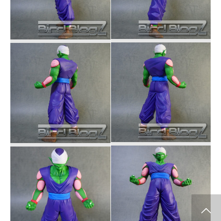
info release
WCF
SClutures BIG
share