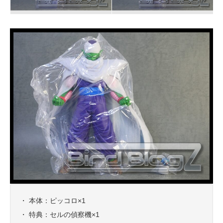
・ 本体：ピッコロ×1
・ 特典：セルの偵察機×1