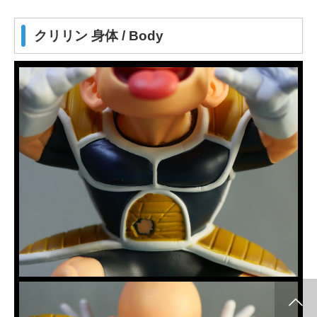
クリリン 身体 / Body
info release
WCF
SClutures BIG
share