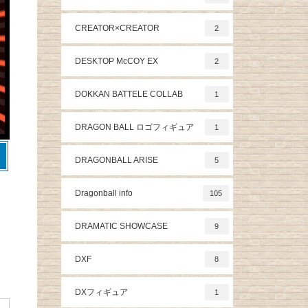
CREATOR×CREATOR
2
DESKTOP McCOY EX
2
DOKKAN BATTELE COLLAB
1
DRAGON BALL ロゴフィギュア
1
DRAGONBALL ARISE
5
Dragonball info
105
DRAMATIC SHOWCASE
9
DXF
8
DXフィギュア
1