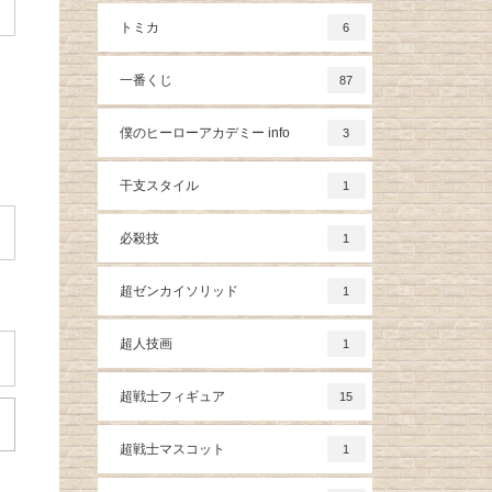
トミカ
6
一番くじ
87
僕のヒーローアカデミー info
3
干支スタイル
1
必殺技
1
超ゼンカイソリッド
1
超人技画
1
超戦士フィギュア
15
超戦士マスコット
1