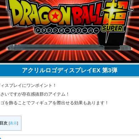
アクリルロゴディスプレイEX 第3弾
ディスプレイにワンポイント！
小さいですが存在感抜群のアイテム！
ロゴを飾ることでフィギュアを際出せる効果もあります！
目次
[
表示
]