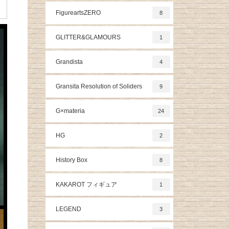
FigureartsZERO
8
GLITTER&GLAMOURS
1
Grandista
4
Gransita Resolution of Soliders
9
G×materia
24
HG
2
History Box
8
KAKAROT フィギュア
1
LEGEND
3