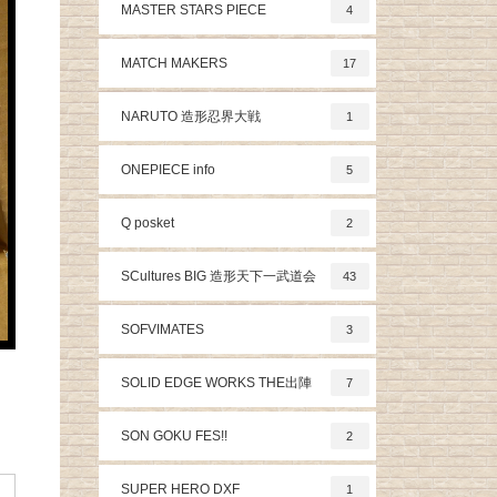
MASTER STARS PIECE
4
MATCH MAKERS
17
NARUTO 造形忍界大戦
1
ONEPIECE info
5
Q posket
2
SCultures BIG 造形天下一武道会
43
SOFVIMATES
3
SOLID EDGE WORKS THE出陣
7
SON GOKU FES!!
2
SUPER HERO DXF
1