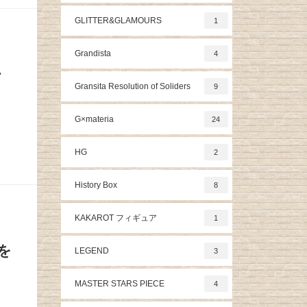
GLITTER&GLAMOURS
1
Grandista
4
ー
Gransita Resolution of Soliders
9
G×materia
24
HG
2
History Box
8
KAKAROT フィギュア
1
を
LEGEND
3
MASTER STARS PIECE
4