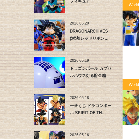
フィギュア
World
2026.06.20
DRAGONARCHIVES
(対決!レッドリボン…
2026.05.19
ドラゴンボール カプセ
ルハウス灯る貯金箱
World
2026.05.18
一番くじ ドラゴンボー
ル SPIRIT OF TH…
2026.05.16