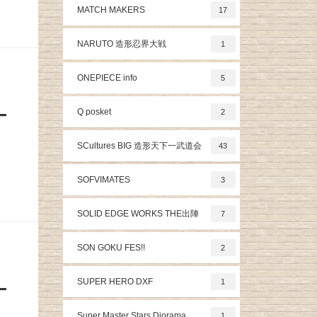
MATCH MAKERS
17
NARUTO 造形忍界大戦
1
ONEPIECE info
5
Q posket
ー
2
SCultures BIG 造形天下一武道会
43
SOFVIMATES
3
SOLID EDGE WORKS THE出陣
7
SON GOKU FES!!
2
SUPER HERO DXF
1
ー
Super Master Stars Diorama
1