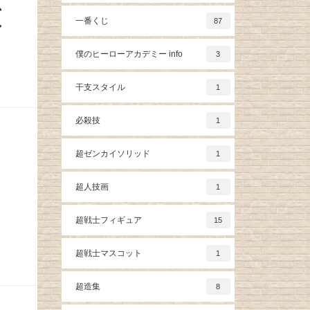
、
一番くじ
87
シ
僕のヒーローアカデミー info
3
干支スタイル
1
必殺技
1
超ゼンカイソリッド
1
超人技画
1
ワ
超戦士フィギュア
15
超戦士マスコット
1
超造集
8