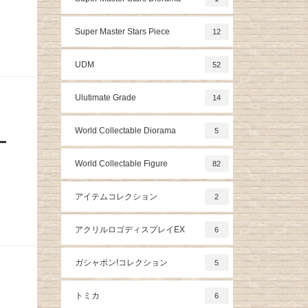
Super Master Stars Piece
12
UDM
52
Ulutimate Grade
14
World Collectable Diorama
5
ー
World Collectable Figure
82
アイテムコレクション
2
アクリルロゴディスプレイEX
6
ガシャポン!コレクション
5
トミカ
6