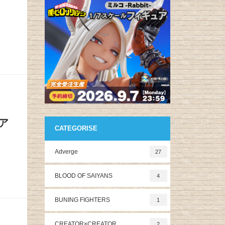
ア
CATEGORISE
Adverge
27
BLOOD OF SAIYANS
4
BUNING FIGHTERS
1
CREATOR×CREATOR
2