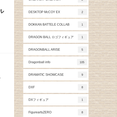
ル
DESKTOP McCOY EX
2
DOKKAN BATTELE COLLAB
1
DRAGON BALL ロゴフィギュア
1
DRAGONBALL ARISE
5
Dragonball info
105
DRAMATIC SHOWCASE
9
ー
DXF
8
DXフィギュア
1
FigureartsZERO
8