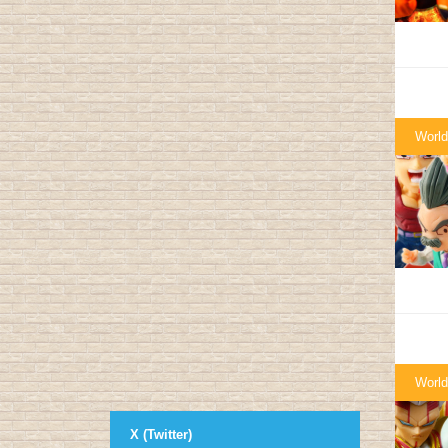
World
World
X (Twitter)