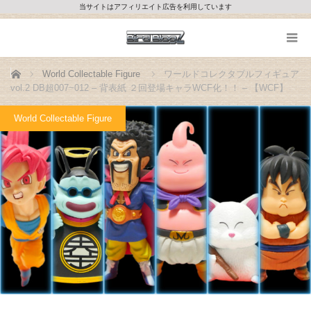
当サイトはアフィリエイト広告を利用しています
ホーム
World Collectable Figure
ワールドコレクタブルフィギュア
vol.2 DB超007~012 – 背表紙 ２回登場キャラWCF化！！ – 【WCF】
World Collectable Figure