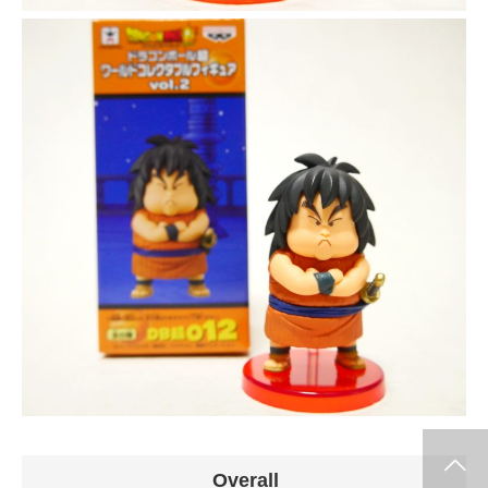
info release
WCF
SClutures BIG
share
Overall