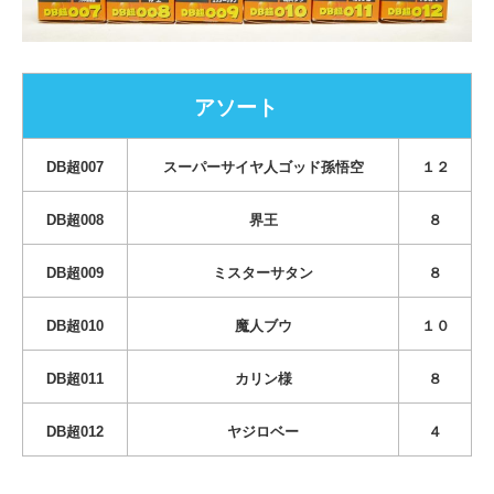
アソート
DB超007
スーパーサイヤ人ゴッド孫悟空
１２
DB超008
界王
８
DB超009
ミスターサタン
８
DB超010
魔人ブウ
１０
DB超011
カリン様
８
DB超012
ヤジロベー
４