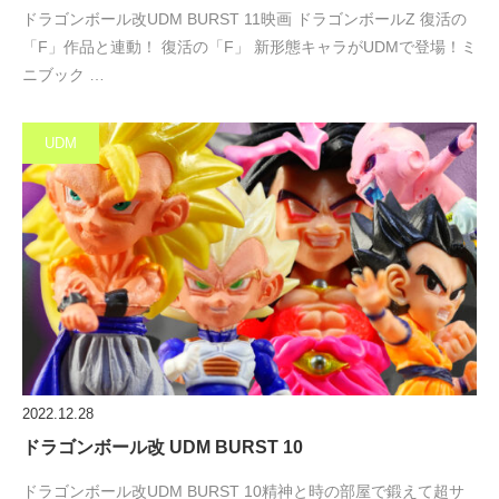
ドラゴンボール改UDM BURST 11映画 ドラゴンボールZ 復活の
「F」作品と連動！ 復活の「F」 新形態キャラがUDMで登場！ミ
ニブック …
UDM
2022.12.28
ドラゴンボール改 UDM BURST 10
ドラゴンボール改UDM BURST 10精神と時の部屋で鍛えて超サ