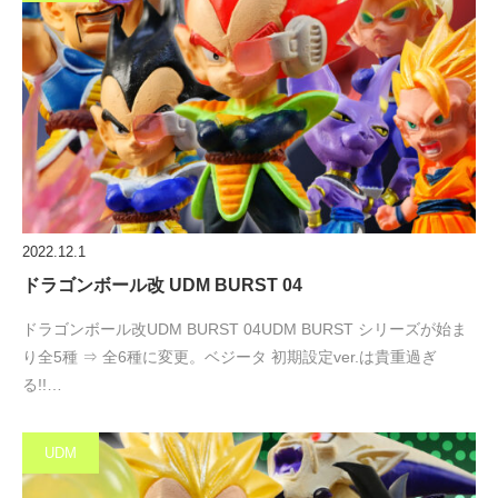
2022.12.1
ドラゴンボール改 UDM BURST 04
ドラゴンボール改UDM BURST 04UDM BURST シリーズが始ま
り全5種 ⇒ 全6種に変更。ベジータ 初期設定ver.は貴重過ぎ
る!!…
UDM