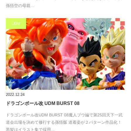
孫悟空の母親…
UDM
2022.12.24
ドラゴンボール改 UDM BURST 08
ドラゴンボール改UDM BURST 08魔人ブウ編で第25回天下一武
道会出場を決めて修行する孫悟飯 道着姿が２パターン作品化！
黒髪はイラスト集で採用…