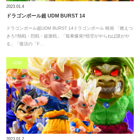
2023.01.4
ドラゴンボール超 UDM BURST 14
ドラゴンボール超UDM BURST 14ドラゴンボール 映画 「燃えつ
きろ!!熱戦・烈戦・超激戦」「龍拳爆発!!悟空がやらねば誰がや
る」「復活の「F…
UDM
2023.01.2