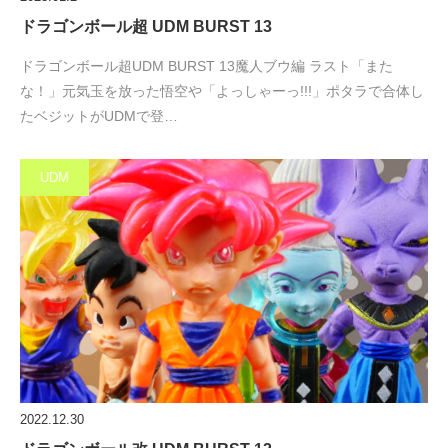
ドラゴンボール超 UDM BURST 13
ドラゴンボール超UDM BURST 13魔人ブウ編 ラスト「また
な！」元気玉を放った悟空や「よっしゃーっ!!!」ポタラで合体し
たベジットがUDMで登…
UDM
2022.12.30