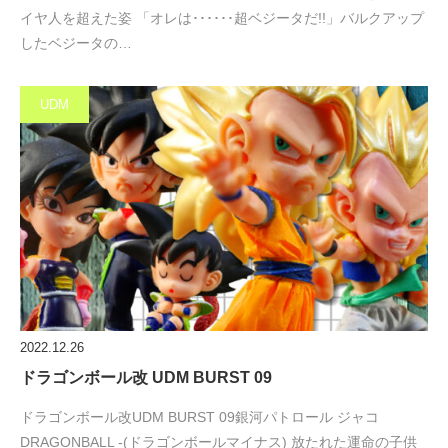
イヤ人を超えた姿 「オレは･･････超ベジータだ!!」バルクアップ
したベジータの…
UDM
2022.12.26
ドラゴンボール改 UDM BURST 09
ドラゴンボール改UDM BURST 09銀河パトロール ジャコ
DRAGONBALL -(ドラゴンボールマイナス) 放たれた運命の子供