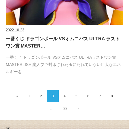
2022.10.23
一番くじ ドラゴンボール VSオムニバス ULTRA ラスト
ワン賞 MASTER…
一番くじ ドラゴンボール VSオムニバス ULTRAラストワン賞
MASTERLISE 魔人ブウ封印された玉に汚れていない巨大なエネ
ルギーを…
«
1
2
3
4
5
6
7
8
…
22
»
PR