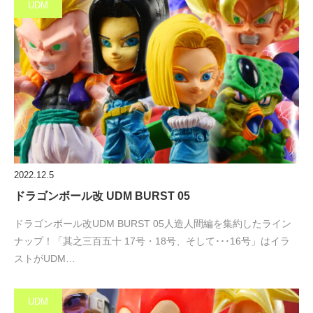
UDM
2022.12.5
ドラゴンボール改 UDM BURST 05
ドラゴンボール改UDM BURST 05人造人間編を集約したライン
ナップ！「其之三百五十 17号・18号、そして･･･16号」はイラ
ストがUDM…
UDM