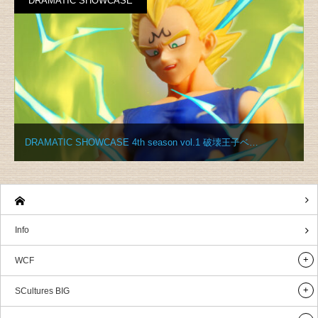
DRAMATIC SHOWCASE
DRAMATIC SHOWCASE 4th season vol.1 破壊王子ベ…
Info
WCF
SCultures BIG