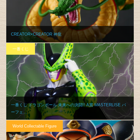
CREATOR×CREATOR 神龍
一番くじ
一番くじ ドラゴンボール 未来への決闘!! A賞 MASTERLISE パ
ーフェ…
World Collectable Figure