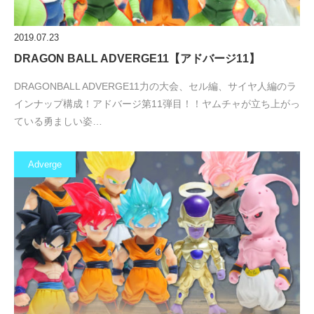
2019.07.23
DRAGON BALL ADVERGE11【アドバージ11】
DRAGONBALL ADVERGE11力の大会、セル編、サイヤ人編のラ
インナップ構成！アドバージ第11弾目！！ヤムチャが立ち上がっ
ている勇ましい姿…
Adverge