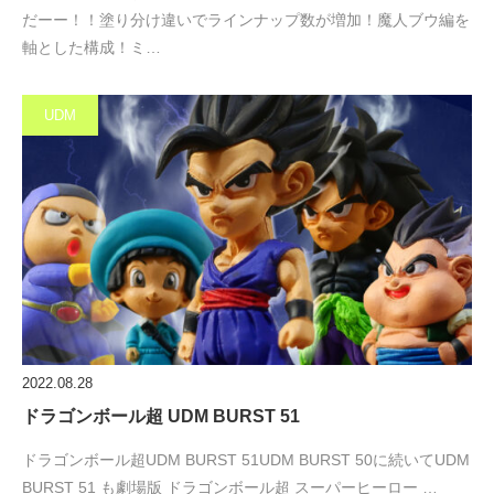
だーー！！塗り分け違いでラインナップ数が増加！魔人ブウ編を
軸とした構成！ミ…
UDM
2022.08.28
ドラゴンボール超 UDM BURST 51
ドラゴンボール超UDM BURST 51UDM BURST 50に続いてUDM
BURST 51 も劇場版 ドラゴンボール超 スーパーヒーロー …