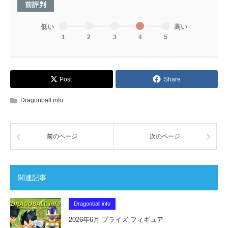
前評判
低い
高い
1
2
3
4
5
Post
Share
Dragonball info
前のページ
次のページ
関連記事
Dragonball info
2026年6月 プライズ フィギュア