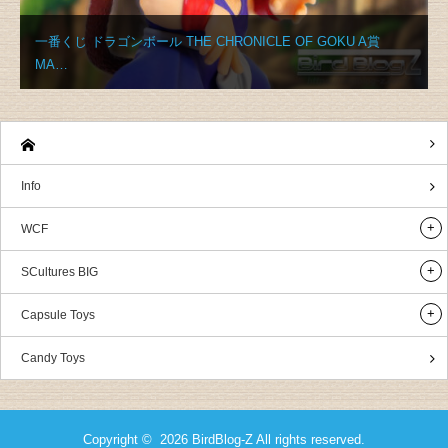
一番くじ ドラゴンボール THE CHRONICLE OF GOKU A賞
MA…
Info
WCF
SCultures BIG
Capsule Toys
Candy Toys
Copyright © 2026
BirdBlog-Z
All rights reserved.