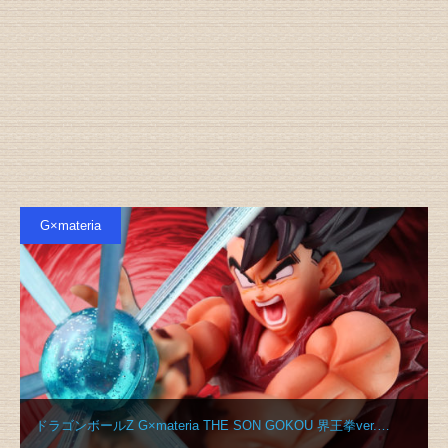
G×materia
ドラゴンボールZ G×materia THE SON GOKOU 界王拳ver.…