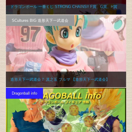
ドラゴンボール 一番くじ STRONG CHAINS!! F賞、G賞、H賞
SCultures BIG 造形天下一武道会
造形天下一武道会７ 其之五 ブルマ 【造形天下一武道会】
Dragonball info