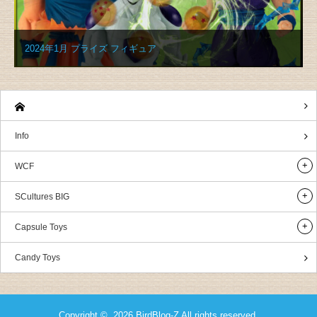
2024年1月 プライズ フィギュア
Info
WCF
SCultures BIG
Capsule Toys
Candy Toys
Copyright © 2026
BirdBlog-Z
All rights reserved.