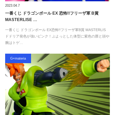
2023.04.7
一番くじ ドラゴンボール EX 恐怖!!フリーザ軍 B賞
MASTERLISE …
一番くじ ドラゴンボール EX恐怖!!フリーザ軍B賞 MASTERLIS
ドドリア発色が強いピンク！ぷよっとした体型に紫色の唇と頭や
腕はトゲ…
G×materia