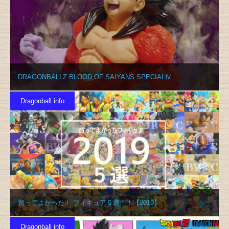
DRAGONBALLZ BLOOD OF SAIYANS SPECIALⅣ
Dragonball info
買ってよかった！ フィギュア５選！！【2019】
Dragonball info