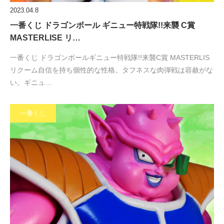
2023.04.8
一番くじ ドラゴンボール ギニュー特戦隊!!来襲 C賞
MASTERLISE リ…
一番くじ ドラゴンボールギニュー特戦隊!!来襲C賞 MASTERLIS
リクーム自信を持ち個性的な性格。タフネスな肉弾戦は容赦がな
い。ギニュ…
一番くじ