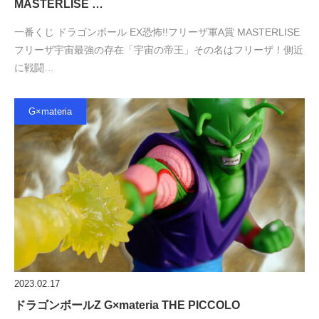
MASTERLISE …
一番くじ ドラゴンボール EX恐怖!!フリーザ軍A賞 MASTERLISE
フリーザ宇宙最強の存在「宇宙の帝王」その名はフリーザ！側近
に戦闘…
G×materia
2023.02.17
ドラゴンボールZ G×materia THE PICCOLO