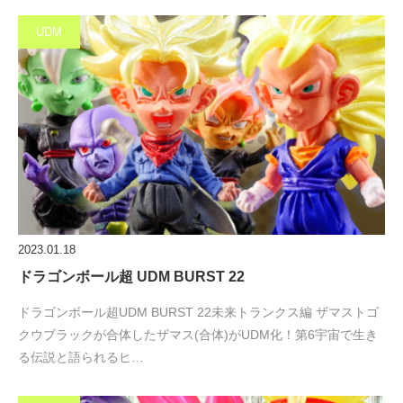
UDM
2023.01.18
ドラゴンボール超 UDM BURST 22
ドラゴンボール超UDM BURST 22未来トランクス編 ザマストゴ
クウブラックが合体したザマス(合体)がUDM化！第6宇宙で生き
る伝説と語られるヒ…