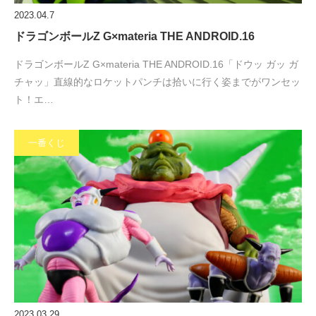
2023.04.7
ドラゴンボールZ G×materia THE ANDROID.16
ドラゴンボールZ G×materia THE ANDROID.16「ドウッ ガッ ガ
チャッ」直線的なロケットパンチは拾いに行く姿までがワンセッ
ト！エ…
一番くじ
2023.03.29