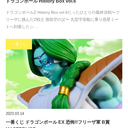
ドラゴンボール History Box vol.6
ドラゴンボールZ History Box vol.6たったひとりの最終決戦〜フ
リーザに挑んだZ戦士 孫悟空の父〜 丸型宇宙船に乗り惑星ミー
トへ到着したシ…
一番くじ
2023.03.14
一番くじ ドラゴンボール EX 恐怖!!フリーザ軍 B賞