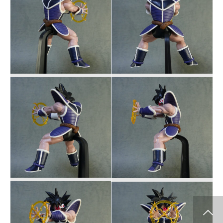
info release
WCF
SClutures BIG
share