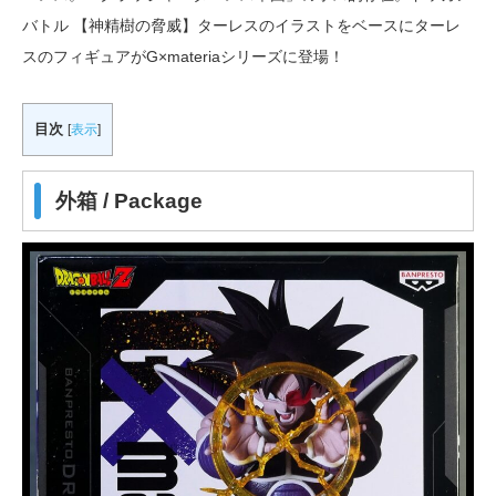
バトル 【神精樹の脅威】ターレスのイラストをベースにターレ
スのフィギュアがG×materiaシリーズに登場！
目次
[
表示
]
外箱 / Package