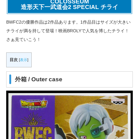
COLOSSEUM
造形天下一武道会2 SPECIAL チライ
BWFC2の優勝作品は2作品あります。1作品目はサイズが大きい
チライが満を持して登場！映画BROLYで人気を博したチライ！
さぁ見ていこう！
目次
[
表示
]
外箱 / Outer case