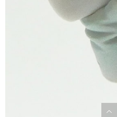
info release
WCF
SClutures BIG
share