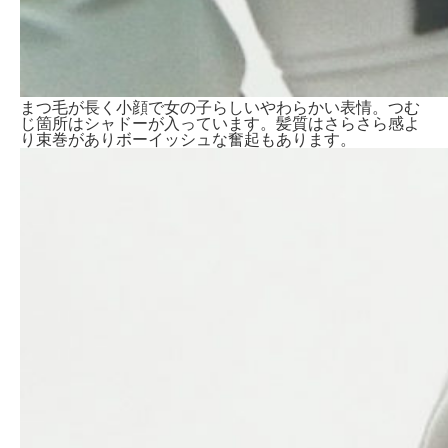
まつ毛が長く小顔で女の子らしいやわらかい表情。つむ
じ箇所はシャドーが入っています。髪質はさらさら感よ
り束巻がありボーイッシュな奮起もあります。