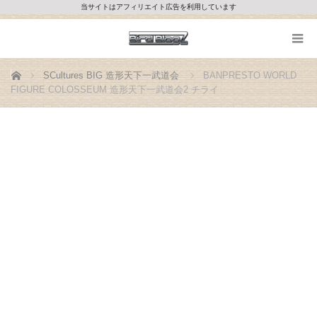
当サイトはアフィリエイト広告を利用しています
ホーム
SCultures BIG 造形天下一武道会
BANPRESTO WORLD
FIGURE COLOSSEUM 造形天下一武道会2 チライ