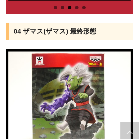
04 ザマス(ザマス) 最終形態
info release
WCF
SClutures BIG
share