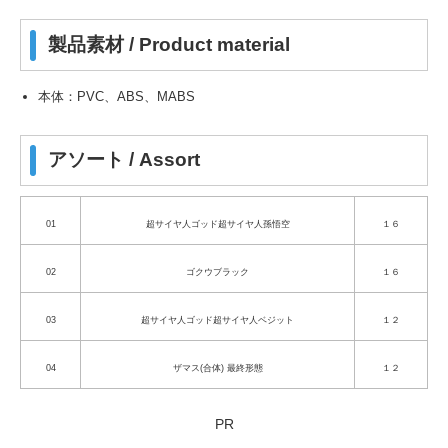
製品素材 / Product material
本体：PVC、ABS、MABS
アソート / Assort
01
超サイヤ人ゴッド超サイヤ人孫悟空
１６
02
ゴクウブラック
１６
03
超サイヤ人ゴッド超サイヤ人ベジット
１２
04
ザマス(合体) 最終形態
１２
PR