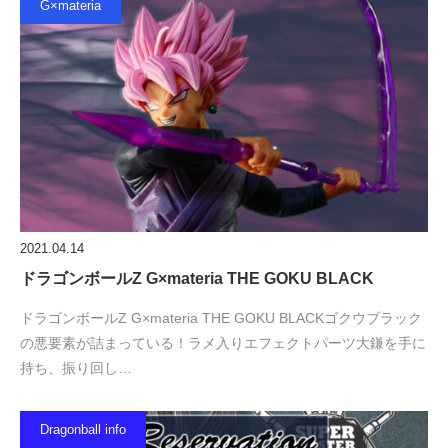
G×materia
2021.04.14
ドラゴンボールZ G×materia THE GOKU BLACK
ドラゴンボールZ G×materia THE GOKU BLACKゴクウブラック
の悪要素が詰まっている！ラメ入りエフェクトパーツ大鎌を手に
持ち、振り回し…
Dragonball info