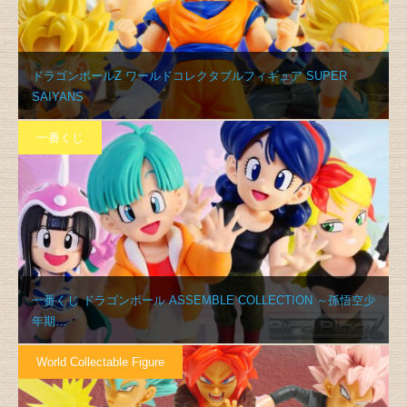
ドラゴンボールZ ワールドコレクタブルフィギュア SUPER
SAIYANS
一番くじ
一番くじ ドラゴンボール ASSEMBLE COLLECTION ～孫悟空少
年期…
World Collectable Figure