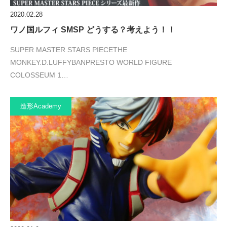
2020.02.28
ワノ国ルフィ SMSP どうする？考えよう！！
SUPER MASTER STARS PIECETHE
MONKEY.D.LUFFYBANPRESTO WORLD FIGURE
COLOSSEUM 1…
造形Academy