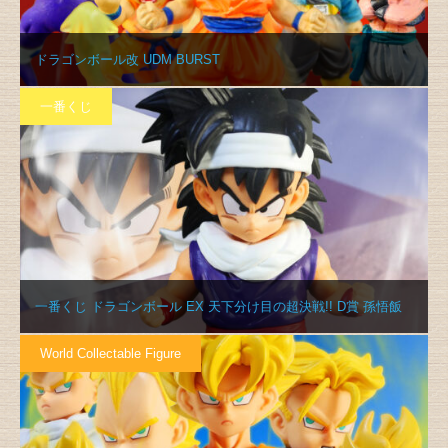
ドラゴンボール改 UDM BURST
一番くじ
一番くじ ドラゴンボール EX 天下分け目の超決戦!! D賞 孫悟飯
World Collectable Figure