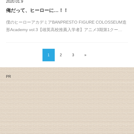
2020.01.9
俺だって、ヒーローに…！！
僕のヒーローアカデミアBANPRESTO FIGURE COLOSSEUM造
形Academy vol.3【雄英高校推薦入学者】アニメ3期第1クー…
1
2
3
»
PR