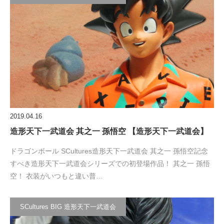
2019.04.16
造形天下一武道会 其之一 孫悟空 【造形天下一武道会】
ドラゴンボール SCultures造形天下一武道会 其之一 孫悟空記念
すべき造形天下一武道会シリーズでの初登場作品！ 其之一 孫悟
空！ 衣装がいつもと違い普…
SCultures BIG 造形天下一武道会