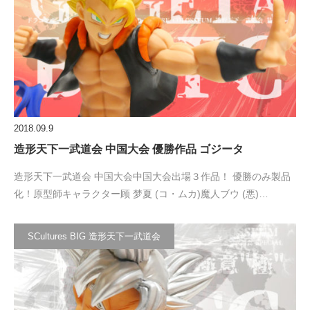
2018.09.9
造形天下一武道会 中国大会 優勝作品 ゴジータ
造形天下一武道会 中国大会中国大会出場３作品！ 優勝のみ製品
化！原型師キャラクター顾 梦夏 (コ・ムカ)魔人ブウ (悪)…
SCultures BIG 造形天下一武道会