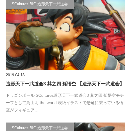
SCultures BIG 造形天下一武道会
2019.04.18
造形天下一武道会3 其之四 孫悟空 【造形天下一武道会】
ドラゴンボール SCultures造形天下一武道会3 其之四 孫悟空モチ
ーフとして鳥山明 the world 表紙イラストで恐竜に乗っている悟
空がフィギュア…
SCultures BIG 造形天下一武道会