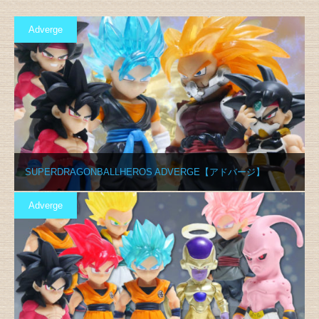
Adverge
SUPERDRAGONBALLHEROS ADVERGE【アドバージ】
Adverge