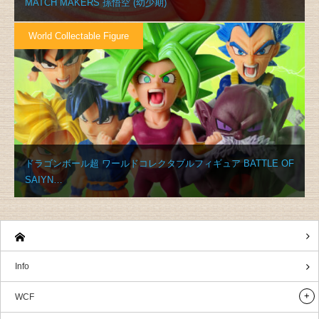
MATCH MAKERS 孫悟空 (幼少期)
World Collectable Figure
ドラゴンボール超 ワールドコレクタブルフィギュア BATTLE OF
SAIYN…
Info
WCF