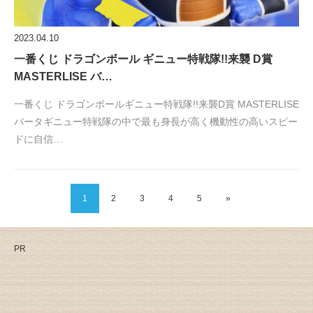
2023.04.10
一番くじ ドラゴンボール ギニュー特戦隊!!来襲 D賞
MASTERLISE バ…
一番くじ ドラゴンボールギニュー特戦隊!!来襲D賞 MASTERLISE
バータギニュー特戦隊の中で最も身長が高く機動性の高いスピー
ドに自信…
1
2
3
4
5
»
PR