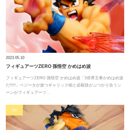
2023.05.10
フィギュアーツZERO 孫悟空 かめはめ波
フィギュアーツZERO 孫悟空 かめはめ波「3倍界王拳かめはめ波
だ!!!!!」ベジータが放つギャリック砲と必殺技がぶつかり合うシ
ーンがフィギュアーツ…
HG