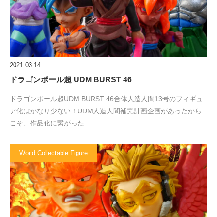
2021.03.14
ドラゴンボール超 UDM BURST 46
ドラゴンボール超UDM BURST 46合体人造人間13号のフィギュ
ア化はかなり少ない！UDM人造人間補完計画企画があったから
こそ、作品化に繋がった…
World Collectable Figure