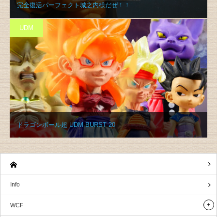
完全復活パーフェクト城之内様だぜ！！
UDM
ドラゴンボール超 UDM BURST 20
Info
WCF