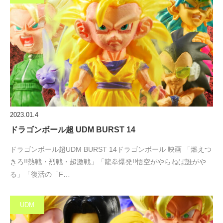
2023.01.4
ドラゴンボール超 UDM BURST 14
ドラゴンボール超UDM BURST 14ドラゴンボール 映画 「燃えつ
きろ!!熱戦・烈戦・超激戦」「龍拳爆発!!悟空がやらねば誰がや
る」「復活の「F…
UDM