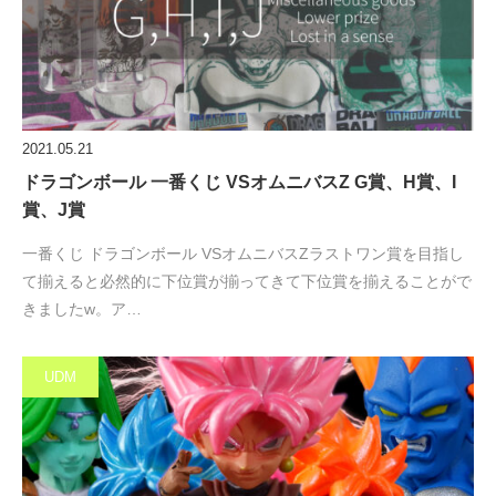
2021.05.21
ドラゴンボール 一番くじ VSオムニバスZ G賞、H賞、I
賞、J賞
一番くじ ドラゴンボール VSオムニバスZラストワン賞を目指し
て揃えると必然的に下位賞が揃ってきて下位賞を揃えることがで
きましたw。ア…
UDM