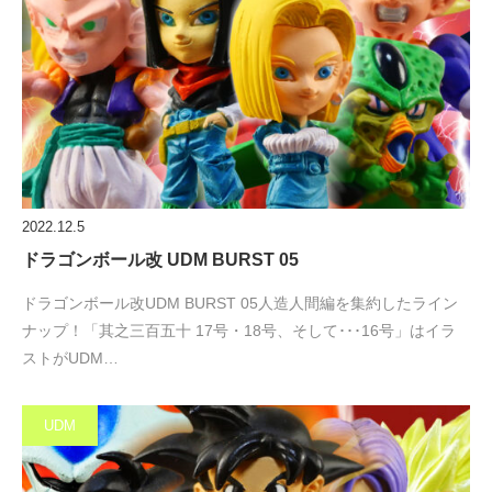
2022.12.5
ドラゴンボール改 UDM BURST 05
ドラゴンボール改UDM BURST 05人造人間編を集約したライン
ナップ！「其之三百五十 17号・18号、そして･･･16号」はイラ
ストがUDM…
UDM