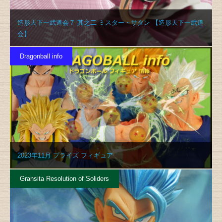
造形天下一武道会７ 其之二 ミスター・サタン 【造形天下一武道
会】
Dragonball info
2023年11月 プライズ フィギュア
Gransita Resolution of Soliders