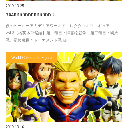
2019.10.25
Yeahhhhhhhhhhhhh！
僕のヒーローアカデミアワールドコレクタブルフィギュア
vol.3【雄英体育祭編】第一種目：障害物競争、第二種目：騎馬
戦、最終種目：トーナメント戦 会…
World Collectable Figure
2019.10.16