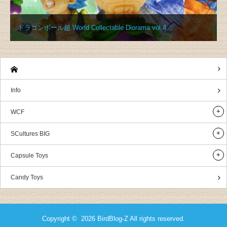
ドラゴンボール超 World Collectable Diorama vol.4…
Info
WCF
SCultures BIG
Capsule Toys
Candy Toys
Copyright © 2026
BirdBlog-Z
All rights reserved.