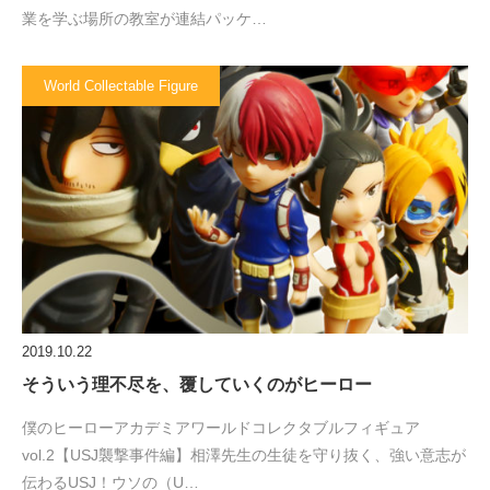
業を学ぶ場所の教室が連結パッケ…
World Collectable Figure
2019.10.22
そういう理不尽を、覆していくのがヒーロー
僕のヒーローアカデミアワールドコレクタブルフィギュア
vol.2【USJ襲撃事件編】相澤先生の生徒を守り抜く、強い意志が
伝わるUSJ！ウソの（U…