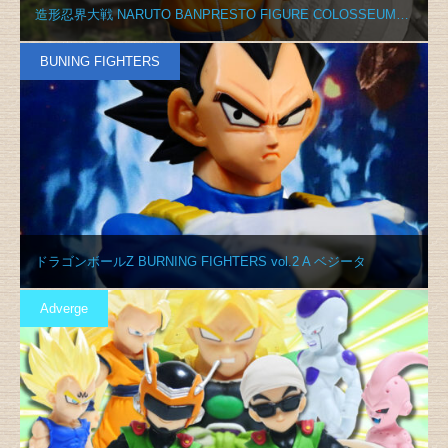
造形忍界大戦 NARUTO BANPRESTO FIGURE COLOSSEUM…
BUNING FIGHTERS
ドラゴンボールZ BURNING FIGHTERS vol.2 A ベジータ
Adverge