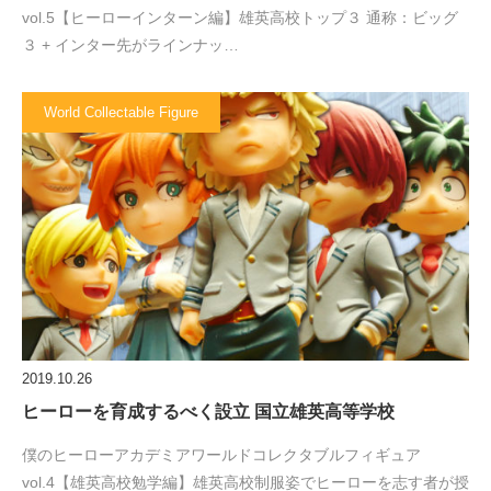
vol.5【ヒーローインターン編】雄英高校トップ３ 通称：ビッグ
３ + インター先がラインナッ…
World Collectable Figure
2019.10.26
ヒーローを育成するべく設立 国立雄英高等学校
僕のヒーローアカデミアワールドコレクタブルフィギュア
vol.4【雄英高校勉学編】雄英高校制服姿でヒーローを志す者が授