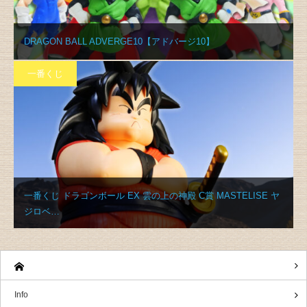
DRAGON BALL ADVERGE10【アドバージ10】
一番くじ
一番くじ ドラゴンボール EX 雲の上の神殿 C賞 MASTELISE ヤ
ジロベ…
Info