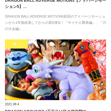
DRAGON BALL ADVERGE MOTION5【アドバージモー
ション5】…
DRAGON BALL ADVERGE MOTION5前回のアドバージモーショ
ンから1年後経過してからの第5弾目！『サイヤ人襲来編』、『力
の大会編』…
一番くじ
2021.08.4