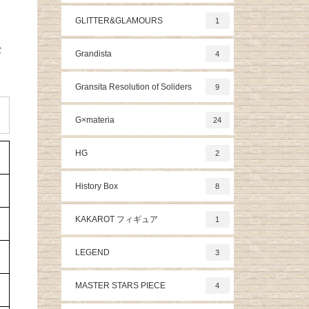
GLITTER&GLAMOURS
1
な
Grandista
4
Gransita Resolution of Soliders
9
G×materia
24
HG
2
History Box
8
KAKAROT フィギュア
1
LEGEND
3
MASTER STARS PIECE
4