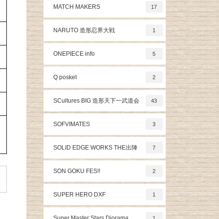
MATCH MAKERS
17
NARUTO 造形忍界大戦
1
ONEPIECE info
5
Q posket
2
SCultures BIG 造形天下一武道会
43
SOFVIMATES
3
SOLID EDGE WORKS THE出陣
7
SON GOKU FES!!
2
SUPER HERO DXF
1
Super Master Stars Diorama
1