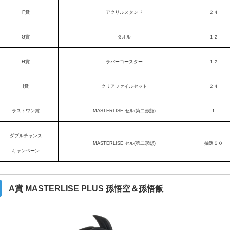
F賞
アクリルスタンド
２４
G賞
タオル
１２
H賞
ラバーコースター
１２
I賞
クリアファイルセット
２４
ラストワン賞
MASTERLISE セル(第二形態)
１
ダブルチャンス
MASTERLISE セル(第二形態)
抽選５０
キャンペーン
A賞 MASTERLISE PLUS 孫悟空＆孫悟飯