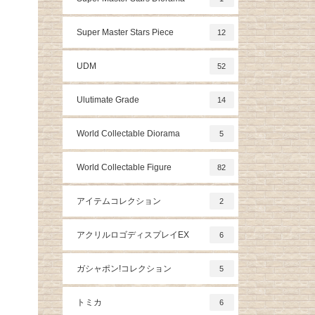
Super Master Stars Piece
12
UDM
52
Ulutimate Grade
14
World Collectable Diorama
5
World Collectable Figure
82
アイテムコレクション
2
アクリルロゴディスプレイEX
6
ガシャポン!コレクション
5
トミカ
6