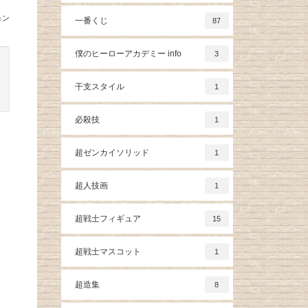
ョン
一番くじ
87
僕のヒーローアカデミー info
3
干支スタイル
1
必殺技
1
超ゼンカイソリッド
1
超人技画
1
超戦士フィギュア
15
超戦士マスコット
1
超造集
8