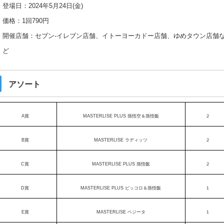
登場日：2024年5月24日(金)
価格：1回790円
開催店舗：セブン‐イレブン店舗、イトーヨーカドー店舗、ゆめタウン店舗
ど
アソート
A賞
MASTERLISE PLUS 孫悟空＆孫悟飯
２
B賞
MASTERLISE ラディッツ
２
C賞
MASTERLISE PLUS 孫悟飯
２
D賞
MASTERLISE PLUS ピッコロ＆孫悟飯
１
E賞
MASTERLISE ベジータ
１