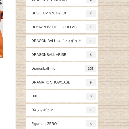
DESKTOP McCOY EX
2
DOKKAN BATTELE COLLAB
1
DRAGON BALL ロゴフィギュア
1
DRAGONBALL ARISE
5
Dragonball info
105
DRAMATIC SHOWCASE
9
DXF
8
DXフィギュア
1
FigureartsZERO
8